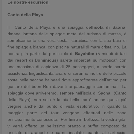
Le nostre escursioni
Canto della Playa
Il Canto della Playa è una spiaggia dell’
isola di Saona
,
rimane lontana dalle spiagge mete del turismo di massa, è
semplicemente una vera costa caraibica con la sua baia di
fine spiaggia bianca, con piscine naturali di mare cristallino. La
nostra gita parte dal porticciolo di
Bayahibe
(5 minuti di taxi
dai
resort di Dominicus
) sarete imbarcati su motoscafi con
una massima di capienza di 25 passeggeri, a bordo avrete
assistenza linguistica italiana e ci saranno inoltre delle piccole
soste nelle secche balneari dove approfitterete dell’attimo per
gustare del buon Ron davanti ai paesaggi incontaminati. La
spiaggia dove arriveremo, sempre nell’isola di Saona (Canto
della Playa), non solo è la più bella ma è anche quella più
vergine anche dal punto di vista esplorativo, in quanto la
maggior parte dei tour vengono effettuati nelle zone
principalmente conosciute. Per finire in bellezza la vostra gita,
vi verrà offerto un bellissimo pranzo a buffet composto da
grigliate di aragoste e carni, insalate, patate al cartoccio,