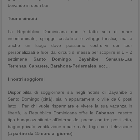
bevande in open bar.
Tour e circuiti
La Repubblica Dominicana non è fatto solo di mare
incontaminato, spiagge cristalline e villaggi turistici, ma è
anche un luogo dove possiamo costruirvi dei tour
personalizzati e fuori dai circuiti di massa per scoprire in 1 – 2
settimane
Santo Domingo, Bayahibe, Samana-Las
Terrenas, Cabarete, Barahona-Pedernales
, ecc…
I nostri soggiorni
Disponibilità di soggiornare sia negli hotels di Bayahibe o
Santo Domingo (città), sia in appartamenti o ville da 8 posti
letto . Per chi vuole risparmiare e vivere la sua vacanza in
libertà, la Repubblica Dominicana offre le
Cabanas
, casette
tipo bungalow situate all’interno del paese con tre posti letto,
bagno privato, ventilazione a pale o a/c, frigo-bar e televisione
(
a partire da 15 euro al giorno
).