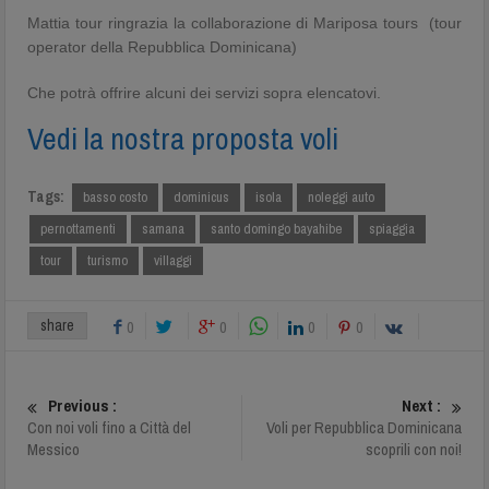
Mattia tour ringrazia la collaborazione di Mariposa tours (tour
operator della Repubblica Dominicana)
Che potrà offrire alcuni dei servizi sopra elencatovi.
Vedi la nostra proposta voli
Tags:
basso costo
dominicus
isola
noleggi auto
pernottamenti
samana
santo domingo bayahibe
spiaggia
tour
turismo
villaggi
share
0
0
0
0
Previous :
Next :
Con noi voli fino a Città del
Voli per Repubblica Dominicana
Messico
scoprili con noi!