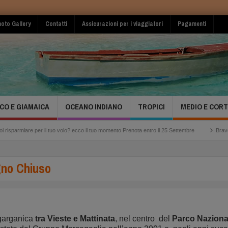
oto Gallery
Contatti
Assicurazioni per i viaggiatori
Pagamenti
CO E GIAMAICA
OCEANO INDIANO
TROPICI
MEDIO E COR
 il tuo volo? ecco il tuo momento Prenota entro il 25 Settembre
Bravo Club Viva Mich
ugno Chiuso
 garganica
tra Vieste e Mattinata
, nel centro del
Parco Naziona