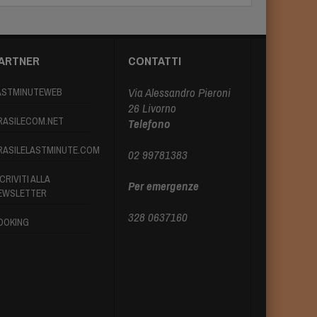
ARTNER
CONTATTI
Via Alessandro Pieroni
ASTMINUTEWEB
26 Livorno
RASILECOM.NET
Telefono
RASILELASTMINUTE.COM
02 99781383
CRIVITI ALLA
Per emergenze
EWSLETTER
328 0637160
OOKING