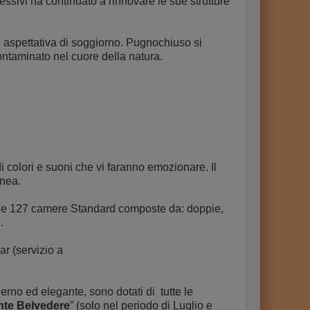
ssivi ha continuato a rinnovare le sue strutture
i aspettativa di soggiorno. Pugnochiuso si
ontaminato nel cuore della natura.
 colori e suoni che vi faranno emozionare. Il
anea.
r e 127 camere Standard composte da: doppie,
.
ar (servizio a
no ed elegante, sono dotati di tutte le
nte Belvedere
” (solo nel periodo di Luglio e