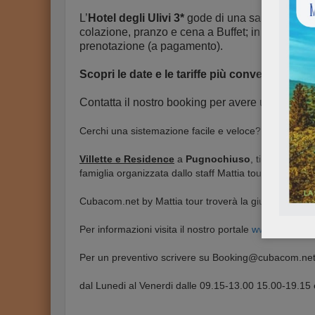
L’
Hotel degli Ulivi 3*
gode di una sala colazioni 
colazione, pranzo e cena a Buffet; in alternativa 
prenotazione (a pagamento).
Scopri le date e le tariffe più convenienti!
Contatta il nostro booking per avere un preven
Cerchi una sistemazione facile e veloce?
Villette e Residence
a
Pugnochiuso
, ti faranno s
famiglia organizzata dallo staff Mattia tour, sarà indi
Cubacom.net by Mattia tour troverà la giusta soluzio
Per informazioni visita il nostro portale
www.cubacom
Per un preventivo scrivere su Booking@cubacom.net o
dal Lunedi al Venerdi dalle 09.15-13.00 15.00-19.15 