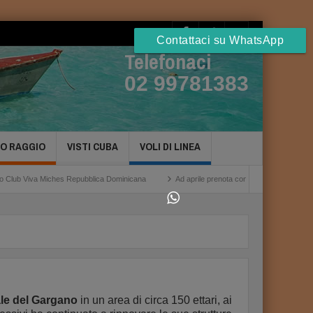
Contattaci su WhatsApp
Telefonaci
02 99781383
TO RAGGIO
VISTI CUBA
VOLI DI LINEA
es Repubblica Dominicana
Ad aprile prenota con noi gli Hotel a Cuba Havana
le del Gargano
in un area di circa 150 ettari, ai