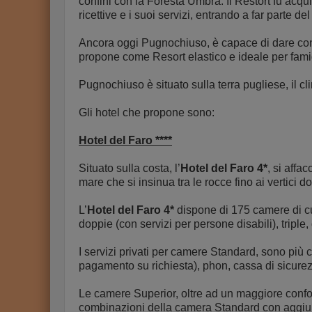
confini con la Foresta Umbra. Il Restort fu acqu
ricettive e i suoi servizi, entrando a far parte 
Ancora oggi Pugnochiuso, è capace di dare confo
propone come Resort elastico e ideale per famig
Pugnochiuso è situato sulla terra pugliese, il c
Gli hotel che propone sono:
Hotel del Faro ****
Situato sulla costa, l’
Hotel del Faro 4*
, si affa
mare che si insinua tra le rocce fino ai vertici
L’
Hotel del Faro 4*
dispone di 175 camere di c
doppie (con servizi per persone disabili), triple,
I servizi privati per camere Standard, sono più c
pagamento su richiesta), phon, cassa di sicurez
Le camere Superior, oltre ad un maggiore confo
combinazioni della camera Standard con aggiunt