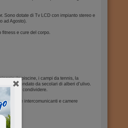
or. Sono dotate di Tv LCD con impianto stereo e
o ad Agosto).
 fitness e cure del corpo.
piaggia, le piscine, i campi da tennis, la
ivi 3*.
circondato da secolari di alberi d’ulivo.
perienze da condividere.
icap), camere intercomunicanti e camere
ento), Tv,