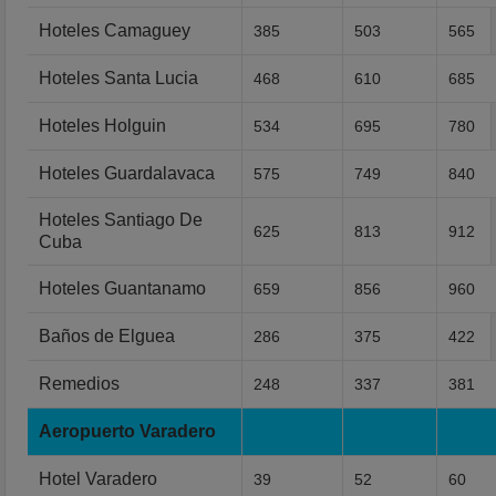
Hoteles Camaguey
385
503
565
Hoteles Santa Lucia
468
610
685
Hoteles Holguin
534
695
780
Hoteles Guardalavaca
575
749
840
Hoteles Santiago De
625
813
912
Cuba
Hoteles Guantanamo
659
856
960
Baños de Elguea
286
375
422
Remedios
248
337
381
Aeropuerto Varadero
Hotel Varadero
39
52
60