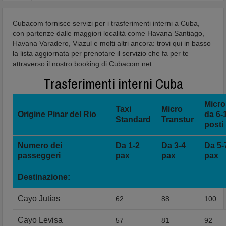
Cubacom fornisce servizi per i trasferimenti interni a Cuba,
con partenze dalle maggiori località come Havana Santiago,
Havana Varadero, Viazul e molti altri ancora: trovi qui in basso
la lista aggiornata per prenotare il servizio che fa per te
attraverso il nostro booking di Cubacom.net
Trasferimenti interni Cuba
Micr
Taxi
Micro
Origine Pinar del Rio
da 6-
Standard
Transtur
posti
Numero dei
Da 1-2
Da 3-4
Da 5-
passeggeri
pax
pax
pax
Destinazione:
Cayo Jutías
62
88
100
Cayo Levisa
57
81
92