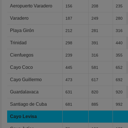
Aeropuerto Varadero
156
208
235
Varadero
187
249
280
Playa Girón
212
281
316
Trinidad
298
391
440
Cienfuegos
239
316
355
Cayo Coco
445
581
652
Cayo Guillermo
473
617
692
Guardalavaca
631
820
920
Santiago de Cuba
681
885
992
Cayo Levisa