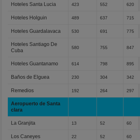
Hoteles Santa Lucia
423
552
620
Hoteles Holguin
489
637
715
Hoteles Guardalavaca
530
691
775
Hoteles Santiago De
580
755
847
Cuba
Hoteles Guantanamo
614
798
895
Baños de Elguea
230
304
342
Remedios
192
264
297
Aeropuerto de Santa
clara
La Granjita
13
52
60
Los Caneyes
22
52
60