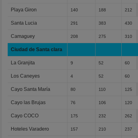
Playa Giron
140
188
212
Santa Lucia
291
383
430
Camaguey
208
275
310
Ciudad de Santa clara
La Granjita
9
52
60
Los Caneyes
4
52
60
Cayo Santa María
80
110
125
Cayo las Brujas
76
106
120
Cayo COCO
175
232
262
Hoteles Varadero
157
210
237