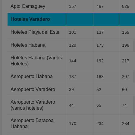
Apto Camaguey
357
467
525
Hoteles Varadero
Hoteles Playa del Este
101
137
155
Hoteles Habana
129
173
196
Hoteles Habana (Varios
144
192
217
Hoteles)
Aeropuerto Habana
137
183
207
Aeropuerto Varadero
39
52
60
Aeropuerto Varadero
44
65
74
(varios hoteles)
Aeropuerto Baracoa
170
234
264
Habana