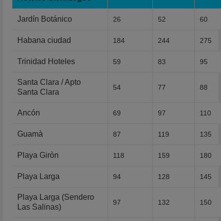
Jardín Botánico
26
52
60
Habana ciudad
184
244
275
Trinidad Hoteles
59
83
95
Santa Clara / Apto
54
77
88
Santa Clara
Ancón
69
97
110
Guamà
87
119
135
Playa Giròn
118
159
180
Playa Larga
94
128
145
Playa Larga (Sendero
97
132
150
Las Salinas)