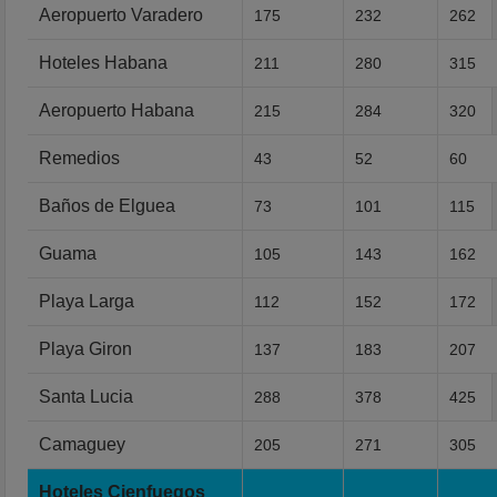
Aeropuerto Varadero
175
232
262
Hoteles Habana
211
280
315
Aeropuerto Habana
215
284
320
Remedios
43
52
60
Baños de Elguea
73
101
115
Guama
105
143
162
Playa Larga
112
152
172
Playa Giron
137
183
207
Santa Lucia
288
378
425
Camaguey
205
271
305
Hoteles Cienfuegos