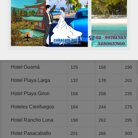
Hoteles Varadero
144
192
217
(Varios Hoteles)
Hotel Moka
53
76
87
Hotel Soroa
62
88
100
Hoteles Pinar del Rio
121
164
185
Hotel Guamá
125
168
190
Hotel Playa Larga
132
178
201
Hotel Playa Giron
156
208
235
Hoteles Cienfuegos
184
244
275
Hotel Rancho Luna
198
262
295
Hotel Pasacaballo
201
266
300