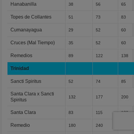
Hanabanilla
38
56
65
Topes de Collantes
51
73
83
Cumanayagua
29
52
60
Cruces (Mal Tiempo)
35
52
60
Remedios
89
122
138
Trinidad
Sancti Spiritus
52
74
85
Santa Clara x Sancti
132
177
200
Spiritus
Santa Clara
83
115
130
Remedio
180
240
270