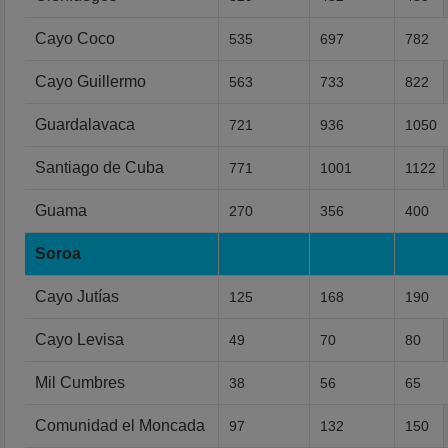
Cayo Coco
535
697
782
Cayo Guillermo
563
733
822
Guardalavaca
721
936
1050
Santiago de Cuba
771
1001
1122
Guama
270
356
400
Soroa
Cayo Jutías
125
168
190
Cayo Levisa
49
70
80
Mil Cumbres
38
56
65
Comunidad el Moncada
97
132
150