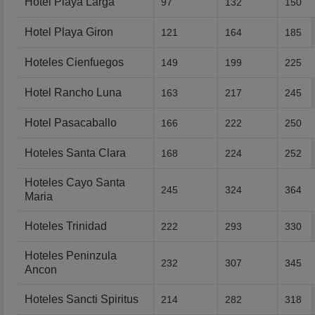
Hotel Playa Larga
97
132
150
Hotel Playa Giron
121
164
185
Hoteles Cienfuegos
149
199
225
Hotel Rancho Luna
163
217
245
Hotel Pasacaballo
166
222
250
Hoteles Santa Clara
168
224
252
Hoteles Cayo Santa
245
324
364
Maria
Hoteles Trinidad
222
293
330
Hoteles Peninzula
232
307
345
Ancon
Hoteles Sancti Spiritus
214
282
318