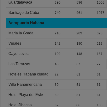
Guardalavaca
690
896
1005
Santiago de Cuba
740
961
1077
Aeropuerto Habana
Maria la Gorda
218
289
325
Viñales
142
190
215
Cayo Levisa
109
148
167
Las Terrazas
46
67
77
Hoteles Habana ciudad
22
51
61
Villa Panamericana
30
51
61
Hotel Playa del Este
39
51
61
Hotel Jibacoa
62
86
103