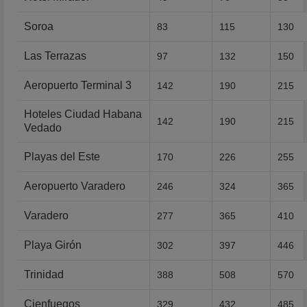
Soroa
83
115
130
Las Terrazas
97
132
150
Aeropuerto Terminal 3
142
190
215
Hoteles Ciudad Habana
142
190
215
Vedado
Playas del Este
170
226
255
Aeropuerto Varadero
246
324
365
Varadero
277
365
410
Playa Girón
302
397
446
Trinidad
388
508
570
Cienfuegos
329
432
485