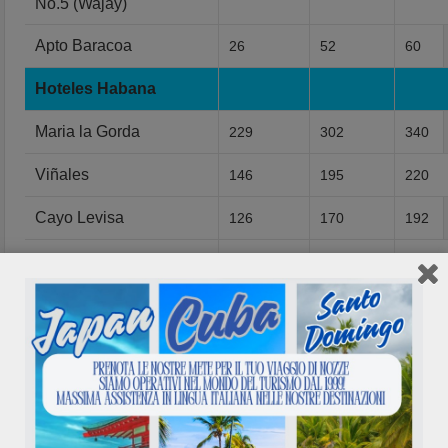
No.5 (Wajay)
Apto Baracoa
26
52
60
Hoteles Habana
Maria la Gorda
229
302
340
Viñales
146
195
220
Cayo Levisa
126
170
192
Las Terrazas
57
81
92
Aeropuerto Baracoa
43
52
60
Hoteles Playa del Este
35
52
60
Hotel Jibacoa
55
79
90
Hoteles Varadero
129
173
196