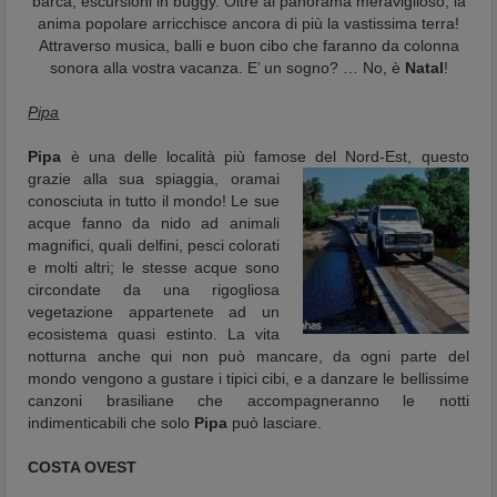
barca, escursioni in buggy. Oltre al panorama meraviglioso, la
anima popolare arricchisce ancora di più la vastissima terra!
Attraverso musica, balli e buon cibo che faranno da colonna
sonora alla vostra vacanza. E’ un sogno? … No, è
Natal
!
Pipa
Pipa
è una delle località più famose del Nord-Est, questo
grazie alla sua spiaggia,
oramai
conosciuta in tutto il mondo! Le sue
acque fanno da nido ad animali
magnifici, quali delfini, pesci colorati
e molti altri; le stesse acque sono
circondate da una rigogliosa
vegetazione appartenete ad un
ecosistema quasi estinto. La vita
notturna anche qui non può mancare, da ogni parte del
mondo vengono a gustare i tipici cibi, e a danzare le bellissime
canzoni brasiliane che accompagneranno le notti
indimenticabili che solo
Pipa
può lasciare.
COSTA OVEST