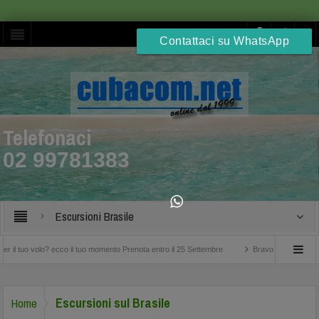
Contattaci su WhatsApp
Telefonaci
02 99781383
Escursioni Brasile
o? ecco il tuo momento Prenota entro il 25 Settembre
Bravo Club Viva Miches Repubb
Escursioni sul Brasile
Home