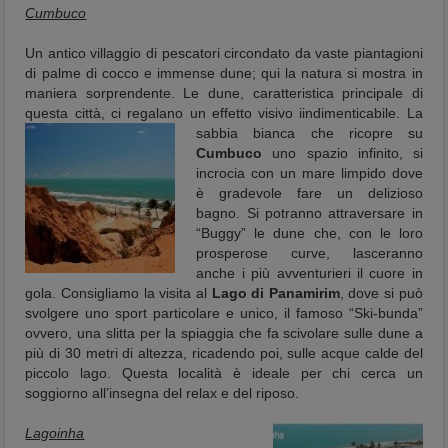
Cumbuco
Un antico villaggio di pescatori circondato da vaste piantagioni
di palme di cocco e immense dune; qui la natura si mostra in
maniera sorprendente. Le dune, caratteristica principale di
questa città, ci regalano un effetto visivo i
indimenticabile. La
sabbia bianca che ricopre su
Cumbuco
uno spazio infinito, si
incrocia con un mare limpido dove
è gradevole fare un delizioso
bagno. Si potranno attraversare in
“Buggy” le dune che, con le loro
prosperose curve, lasceranno
anche i più avventurieri il cuore in
gola. Consigliamo la visita al
Lago di Panamirim
, dove si può
svolgere uno sport particolare e unico, il famoso “Ski-bunda”
ovvero, una slitta per la spiaggia che fa scivolare sulle dune a
più di 30 metri di altezza, ricadendo poi, sulle acque calde del
piccolo lago. Questa località è ideale per chi cerca un
soggiorno all’insegna del relax e del riposo.
Lagoinha