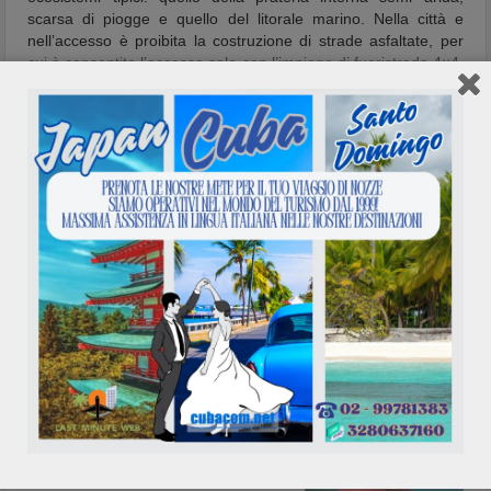
scarsa di piogge e quello del litorale marino. Nella città e
nell’accesso è proibita la costruzione di strade asfaltate, per
cui è consentito l’accesso solo con l’impiego di fuoristrada 4×4.
Ampi spazi e vasti confini, liberano la mente trasmettendo la
sensazione di un grande senso di libertà. Il contatto con la
popolazione è inoltre una magnifica esperienza in quanto,
grazie alla totale assenza di traffico e di rigidi orari e stress,
consente di vivere ritmi di vita tipici, totalmente diversi dalle
nostre attuali abitudini. Per chi ama divertirsi,
Jericoara
offre
ottime varietà di svago come: escursioni di dune-buggy,
passeggiate a cavallo lungo la spiaggia, discese sulle dune,
kayak, wind-surf, kite-surf e quad.
Parnaiba
Lo stato del Piauì, con la sua vastissima costa, circa 66
chilometri, esprime un aspetto importante sull’oceano: ad
ovest del confine con il
Maranhão
è situato il delta del fiume
Parnaiba
, che forma un arcipelago con ben oltre 75 isole
piene di
grazia e di inimmaginabili
realtà naturalistiche. L’ecosistema è
ricchissimo e sviluppa dune dorate