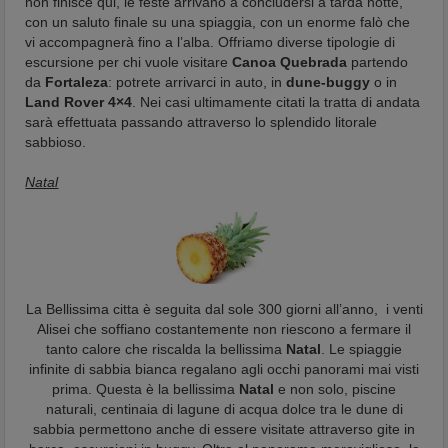
non finisce qui, le feste arrivano a concludersi a tarda notte,
con un saluto finale su una spiaggia, con un enorme falò che
vi accompagnerà fino a l’alba. Offriamo diverse tipologie di
escursione per chi vuole visitare
Canoa Quebrada
partendo
da
Fortaleza
: potrete arrivarci in auto, in
dune-buggy
o in
Land Rover 4×4
. Nei casi ultimamente citati la tratta di andata
sarà effettuata passando attraverso lo splendido litorale
sabbioso.
Natal
La Bellissima citta è seguita dal sole 300 giorni all’anno, i venti
Alisei che soffiano costantemente non riescono a fermare il
tanto calore che riscalda la bellissima
Natal
. Le spiaggie
infinite di sabbia bianca regalano agli occhi panorami mai visti
prima. Questa è la bellissima
Natal
e non solo, piscine
naturali, centinaia di lagune di acqua dolce tra le dune di
sabbia permettono anche di essere visitate attraverso gite in