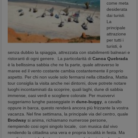
come meta
desiderata
dai turisti.
La
principale
attrazione
per tutti i
turisti, è
senza dubbio la spiaggia, attrezzata con stabilimenti balneari e
ristoranti di ogni genere. La particolarità di
Canoa Quebrada
è la bellissima sabbia che ne fa parte, quale attraverso le
maree ed il vento costante cambia costantemente il proprio
aspetto. Per chi non vuole solo fermarsi nella cittadina, Mattia
tour consiglia la visita anche nei dintorni, dove potrete notare
luoghi incontaminati da scoprire, quali laghi, dune di sabbia
immense, oasi verdi e scogliere colorate. Per muovervi
suggeriamo lunghe passeggiate in
dune-buggy
, a cavallo
oppure in barca, questo renderà ancora più frizzante la vostra
vacanza. Nel fine settimana, la principale via del centro, quale
Brodway
si anima, richiamano numerose persone,
riempiendo cosi ogni singolo locale, con musica dal vivo
rendendo la cittadina una vera e propria località in festa. Ma