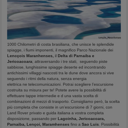
1000 Chilometri di costa brasiliana, che unisce le splendide
spiagge, i fiumi imponenti, il magnifico Parco Nazionale dei
Lencçois Maranhenses,
il
Delta di Parnaiba e
Jericoacoara
; attraversando i tre stati, seguendo piste
sabbiose, lunghissime spiagge deserte ed incontrando
antichissimi villaggi nascosti tra le dune dove ancora si vive
seguendo i ritmi della natura, senza energia
elettrica ne telecomunicazioni. Potrai scegliere l’escursione
costruita su misura per te! Potete avere la possibilità di
effettuare tappe intermedie e d una vasta scelta di
combinazioni di mezzi di trasporto. Consigliamo però, la scelta
più completa che consiste in un’escursione di 7 giorni, con
Land Rover privato e guida italiana a vostra completa
disposizione, passando per
Lagoinha, Jericoacoara,
Parnaiba, Lençoi, Maramhenses
fino a
Sao Luis
. Possibilità