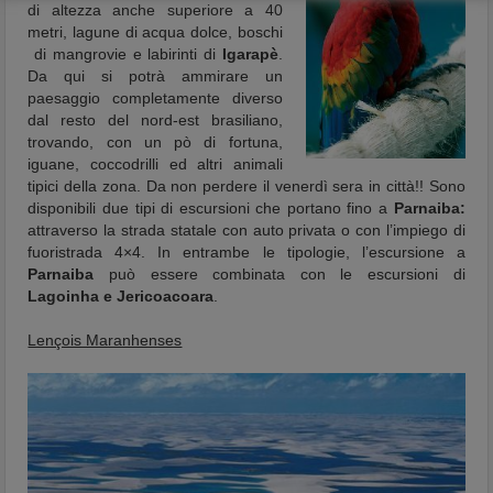
di altezza anche superiore a 40
metri, lagune di acqua dolce, boschi
di mangrovie e labirinti di
Igarapè
.
Da qui si potrà ammirare un
paesaggio completamente diverso
dal resto del nord-est brasiliano,
trovando, con un pò di fortuna,
iguane, coccodrilli ed altri animali
tipici della zona. Da non perdere il venerdì sera in città!! Sono
disponibili due tipi di escursioni che portano fino a
Parnaiba:
attraverso la strada statale con auto privata o con l’impiego di
fuoristrada 4×4. In entrambe le tipologie, l’escursione a
Parnaiba
può essere combinata con le escursioni di
Lagoinha e Jericoacoara
.
Lençois Maranhenses