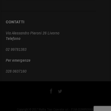
CONTATTI
Via Alessandro Pieroni 26 Livorno
Telefono
02 99781383
Per emergenze
328 0637160
Copyright © 2017 Mattia Tour Operator srl - P.IVA 01666500499