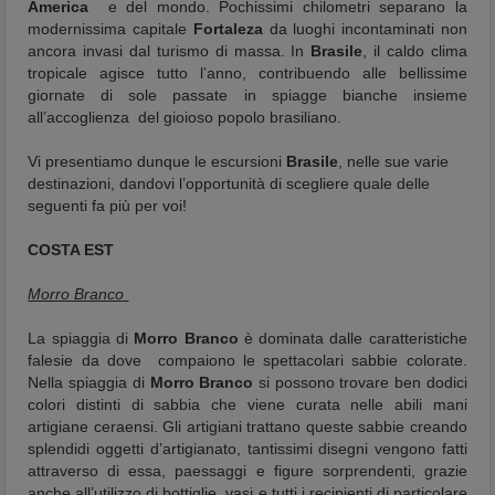
America
e del mondo. Pochissimi chilometri separano la
modernissima capitale
Fortaleza
da luoghi incontaminati non
ancora invasi dal turismo di massa. In
Brasile
, il caldo clima
tropicale agisce tutto l’anno, contribuendo alle bellissime
giornate di sole passate in spiagge bianche insieme
all’accoglienza del gioioso popolo brasiliano.
Vi presentiamo dunque le escursioni
Brasile
, nelle sue varie
destinazioni, dandovi l’opportunità di scegliere quale delle
seguenti fa più per voi!
COSTA EST
Morro Branco
La spiaggia di
Morro Branco
è dominata dalle caratteristiche
falesie da dove compaiono le spettacolari sabbie colorate.
Nella spiaggia di
Morro Branco
si possono trovare ben dodici
colori distinti di sabbia che viene curata nelle abili mani
artigiane ceraensi. Gli artigiani trattano queste sabbie creando
splendidi oggetti d’artigianato, tantissimi disegni vengono fatti
attraverso di essa, paessaggi e figure sorprendenti, grazie
anche all’utilizzo di bottiglie, vasi e tutti i recipienti di particolare