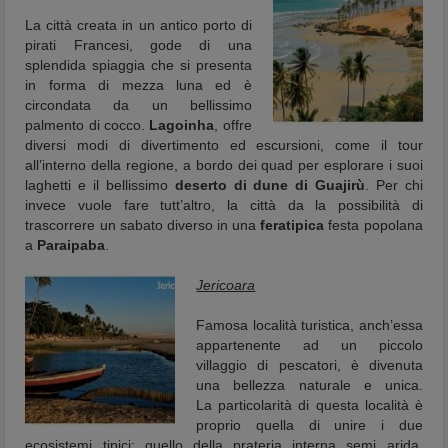
La città creata in un antico porto di
pirati Francesi, gode di una
splendida spiaggia che si presenta
in forma di mezza luna ed è
circondata da un bellissimo
palmento di cocco.
Lagoinha
, offre
diversi modi di divertimento ed escursioni, come il tour
all’interno della regione, a bordo dei quad per esplorare i suoi
laghetti e il bellissimo
deserto di dune di Guajirù
. Per chi
invece vuole fare tutt’altro, la città da la possibilità di
trascorrere un sabato diverso in una
feratipica
festa popolana
a
Paraipaba
.
Jericoara
Famosa località turistica, anch’essa
appartenente ad un piccolo
villaggio di pescatori, è divenuta
una bellezza naturale e unica.
La particolarità di questa località è
proprio quella di unire i due
ecosistemi tipici: quello della prateria interna semi arida,