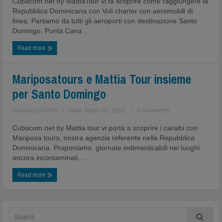
Cubacom.net by MattiaTour vi fa scoprire come raggiungere la
Repubblica Dominicana con Voli charter con aeromobili di
linea. Partiamo da tutti gli aeroporti con destinazione Santo
Domingo, Punta Cana ...
Read more
Mariposatours e Mattia Tour insieme
per Santo Domingo
Posted by
Admin
|
Date: Aprile 03, 2012
|
0 comments
Cubacom.net by Mattia tour vi porta a scoprire i caraibi con
Mariposa tours, nostra agenzia referente nella Repubblica
Dominicana. Proponiamo giornate indimenticabili nei luoghi
ancora incontaminati, ...
Read more