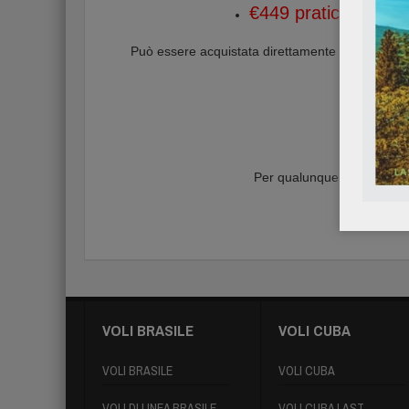
€449 pratica compr
Può essere acquistata direttamente online, in segu
documen
Per qualunque informazione
What
VOLI BRASILE
VOLI CUBA
VOLI BRASILE
VOLI CUBA
VOLI DI LINEA BRASILE
VOLI CUBA LAST