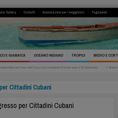
oto Gallery
Contatti
Assicurazioni per i viaggiatori
Pagamenti
CO E GIAMAICA
OCEANO INDIANO
TROPICI
MEDIO E COR
l tuo volo? ecco il tuo momento Prenota entro il 25 Settembre
Bravo Club Viva Miche
 per Cittadini Cubani
ngresso per Cittadini Cubani