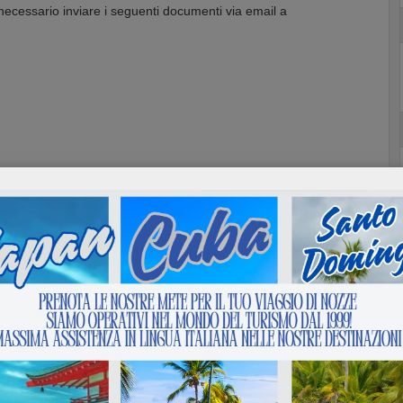
è necessario inviare i seguenti documenti via email a
in email dopo acquisto
ssivo della pratica è di:
one della documentazione a Cuba