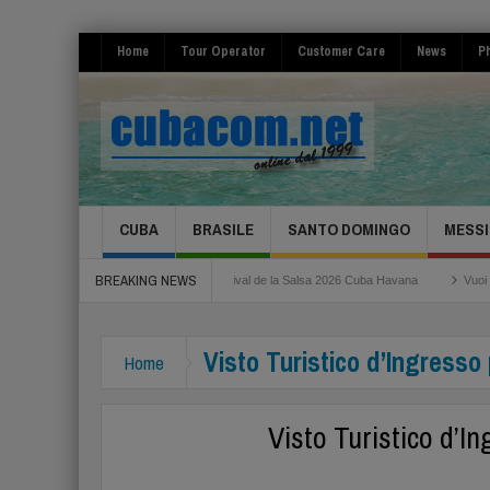
Home
Tour Operator
Customer Care
News
Ph
CUBA
BRASILE
SANTO DOMINGO
MESSI
BREAKING NEWS
oma Fiumicino
Festival de la Salsa 2026 Cuba Havana
Vuoi risparmiare per i
Visto Turistico d’Ingresso
Home
Visto Turistico d’I