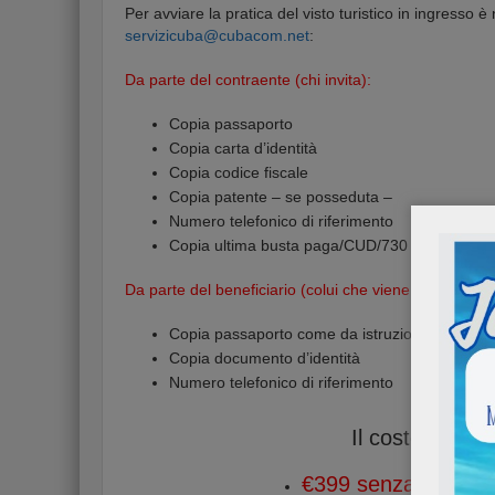
Per avviare la pratica del visto turistico in ingresso 
servizicuba@cubacom.net
:
Da parte del contraente (chi invita):
Copia passaporto
Copia carta d’identità
Copia codice fiscale
Copia patente – se posseduta –
Numero telefonico di riferimento
Copia ultima busta paga/CUD/730
Da parte del beneficiario (colui che viene invitato):
Copia passaporto come da istruzioni allegate 
Copia documento d’identità
Numero telefonico di riferimento
Il costo comple
€399 senza spedizi