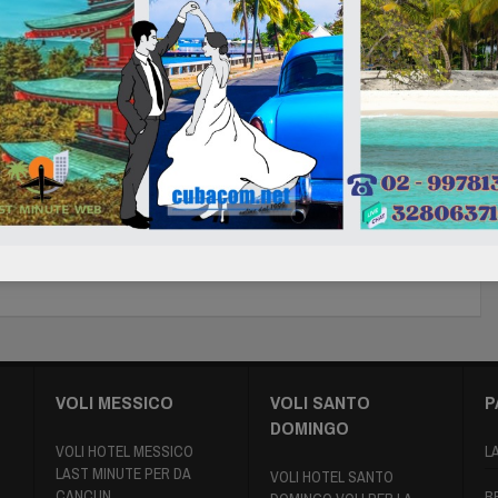
ensiva di spedizione a Cuba
ito all’acquisto riceverai un’email con tutte le istruzioni e la
tazione da inviare.
Compra Ora
 aggiuntiva puoi contattarci al numero
Sapp 3280637160
VOLI MESSICO
VOLI SANTO
P
DOMINGO
VOLI HOTEL MESSICO
L
LAST MINUTE PER DA
VOLI HOTEL SANTO
CANCUN
B