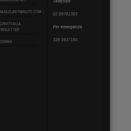
Telefono
RASILELASTMINUTE.COM
02 99781383
CRIVITI ALLA
Per emergenze
EWSLETTER
328 0637160
OOKING