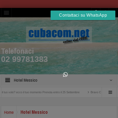
Contattaci su WhatsApp
Telefonaci
02 99781383
Hotel Messico
? ecco il tuo momento Prenota entro il 25 Settembre
Bravo Club Viva Miches Repubbl
Hotel Messico
Home