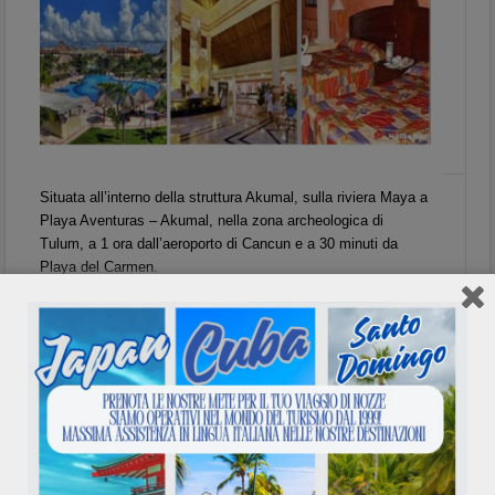
Situata all’interno della struttura Akumal, sulla riviera Maya a
Playa Aventuras – Akumal, nella zona archeologica di
Tulum, a 1 ora dall’aeroporto di Cancun e a 30 minuti da
Playa del Carmen.
Nella parte Bahia Principe Cobà le camere sono tutte junior
suite dotate di ogni comfort possibile; 1 buffet principale, 4
ristoranti à la carte, bar. I turisti che alloggiano al Cobà
possono usufruire di tutti i ristoranti e bar del complesso.
Riviera Maya – Bahia Principe Tulum 5*