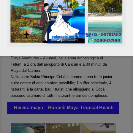
Posta all’interno della struttura Akumal, sulla riviera Maya a
Playa Aventuras – Akumal, nella zona archeologica di
Tulum, a 1 ora dall’aeroporto di Cancun e a 30 minuti da
Playa del Carmen.
Nella parte Bahia Principe Cobà le camere sono tutte junior
suite dotate di ogni comfort possibile; 1 buffet principale, 4
ristoranti à la carte, bar. I turisti che alloggiano al Cobà
possono usufruire di tutti i ristoranti e bar del complesso.
Riviera maya – Barcelò Maya Tropical Beach