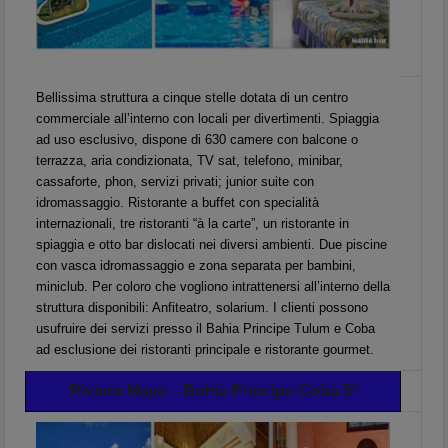
Bellissima struttura a cinque stelle dotata di un centro
commerciale all’interno con locali per divertimenti. Spiaggia
ad uso esclusivo, dispone di 630 camere con balcone o
terrazza, aria condizionata, TV sat, telefono, minibar,
cassaforte, phon, servizi privati; junior suite con
idromassaggio. Ristorante a buffet con specialità
internazionali, tre ristoranti “à la carte”, un ristorante in
spiaggia e otto bar dislocati nei diversi ambienti. Due piscine
con vasca idromassaggio e zona separata per bambini,
miniclub. Per coloro che vogliono intrattenersi all’interno della
struttura disponibili: Anfiteatro, solarium. I clienti possono
usufruire dei servizi presso il Bahia Principe Tulum e Coba
ad esclusione dei ristoranti principale e ristorante gourmet.
Riviera Maya – Bahia Principe Cobà 5*