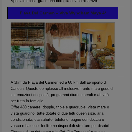
Speciale sposi: gratis una bottiglia di vino all’arrivo.
Playa Del Carmen – Viva Wyndham Maya 4*
A 3km da Playa del Carmen ed a 60 km dall’aeroporto di
Cancun. Questo complesso all inclusive fronte mare gode di
sistemazioni di qualità, programmi diurni e serali e attività
per tutta la famiglia.
Offre 480 camere, doppie, triple e quadruple, vista mare o
vista guardino, tutte dotate di due letti queen size, aria
condizionata, cassaforte, telefono, bagno con doccia o
vasca e balcone. Inoltre ha disponibili strutture per disabili.
Dispone di un ristorante a buffet, “La Terrazza” a cucina