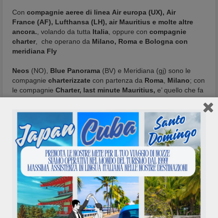
Con
compagnie aeree di linea
Air europa
(UX),
Air
France
(AF),
Lufthansa
(LH), air Mauritius e molte altre
ancora.
, volando da tutta
Italia
, oppure con
compagnie
charter
, che operano da
Milano, Roma e Bologna con
meridiana Fly
Neos
(NO),
Blue Panorama
(BV) e Meridiana
(gj) sono le
compagnie
charterizzate
con partenza da
Roma
,
Milano
; con
le compagnie
Charter, last minute Mauritius,
e’ quello che fa
per voi!
last minute Mauritius, solo volo Mauritius, voli di
solo andata per Mauritius, voli di solo ritorno da
Mauritius
Vedi nostra proposta voli Mauritius