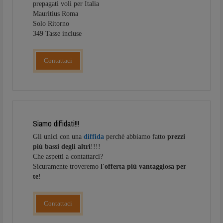
prepagati voli per Italia
Mauritius Roma
Solo Ritorno
349 Tasse incluse
Contattaci
Siamo diffidati!!!
Gli unici con una
diffida
perchè abbiamo fatto
prezzi
più bassi degli altri
!!!!
Che aspetti a contattarci?
Sicuramente troveremo
l'offerta più vantaggiosa per
te
!
Contattaci