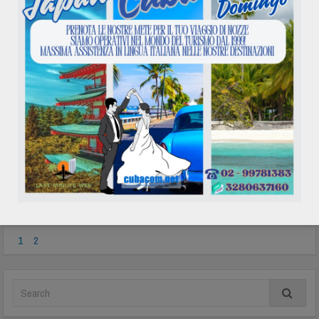
Read more
Cubacom Brasile volo per Brasile
Posted by
Admin
|
Date: Luglio 07, 2014
|
0 comments
Cubacom Brasile volo per Brasile,
volo da Brasile, volo di andata e
ritorno per Brasile. Se cerchi un volo
per Brasile, Cubacom Brasile offre
l'opportunità di prenotare il tuo
biglietto per vol ...
Read more
1
2