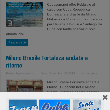
Cubacom.net offre Febbraio al
caldo con Cuba Repubblica
Dominicana e Brasile da Milano
Malpensa e Roma Fiumicino si vola
per Havana Holguin e Santiago De
Cuba con tariffe speciali di solo
andata. Vol ...
Read more
Milano Brasile Fortaleza andata e
ritorno
Posted by
Alessandro
|
Date: Novembre 19, 2014
|
0 comments
Milano Brasile Fortaleza andata e
ritorno Cubacom.net è Milano
Brasile Fortaleza andata e ritorno,
la passione per il Brasile è troppo
forte per rimanere a casa, prenota
con Cubacom.net i voli ...