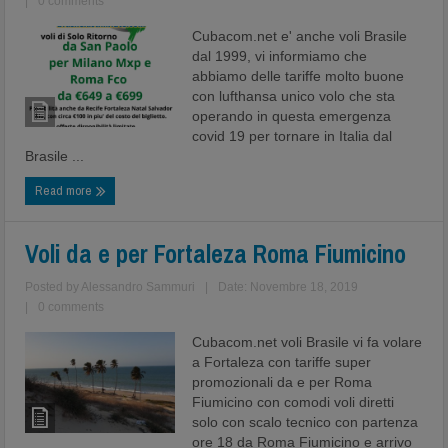
|
0 comments
Cubacom.net e' anche voli Brasile
dal 1999, vi informiamo che
abbiamo delle tariffe molto buone
con lufthansa unico volo che sta
operando in questa emergenza
covid 19 per tornare in Italia dal
Brasile ...
Read more
Voli da e per Fortaleza Roma Fiumicino
Posted by
Alessandro Sammuri
|
Date: Novembre 18, 2019
|
0 comments
Cubacom.net voli Brasile vi fa volare
a Fortaleza con tariffe super
promozionali da e per Roma
Fiumicino con comodi voli diretti
solo con scalo tecnico con partenza
ore 18 da Roma Fiumicino e arrivo