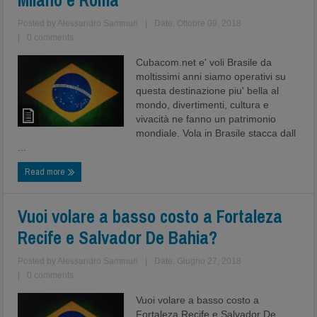
Milano e Roma
Posted by
Alessandro Sammuri
|
Date: Ottobre 09, 2018
|
0 comments
Cubacom.net e' voli Brasile da
moltissimi anni siamo operativi su
questa destinazione piu' bella al
mondo, divertimenti, cultura e
vivacità ne fanno un patrimonio
mondiale. Vola in Brasile stacca dall
...
Read more
Vuoi volare a basso costo a Fortaleza
Recife e Salvador De Bahia?
Posted by
Alessandro Sammuri
|
Date: Giugno 27, 2018
|
0 comments
Vuoi volare a basso costo a
Fortaleza Recife e Salvador De