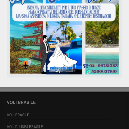
Agosto 2026
L
M
M
G
V
S
D
1
2
3
4
5
6
7
8
9
10
11
12
13
14
15
16
17
18
19
20
21
22
23
24
25
26
27
28
29
30
31
« Mag
VOLI BRASILE
VOLI BRASILE
VOLI DI LINEA BRASILE