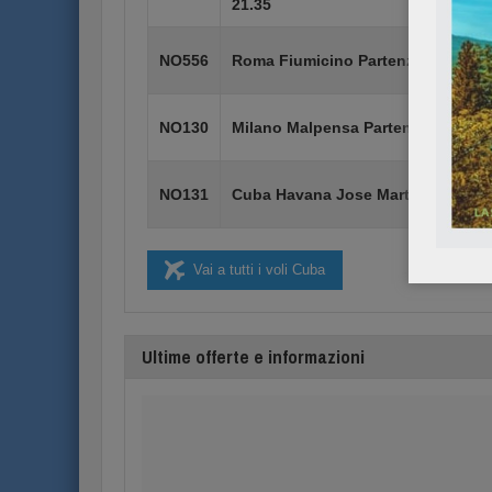
21.35
NO556
Roma Fiumicino Partenza ore 09.00
NO130
Milano Malpensa Partenza ore 12.0
NO131
Cuba Havana Jose Marti Partenza o
Vai a tutti i voli Cuba
Ultime offerte e informazioni