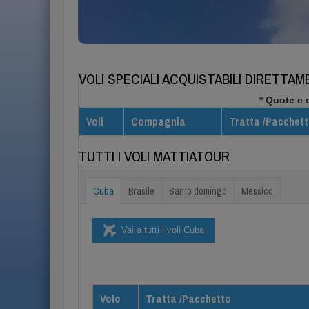
Info/Prenotazioni
VOLI SPECIALI ACQUISTABILI DIRETTA
* Quote e 
Voli
Compagnia
Tratta /Pacchet
TUTTI I VOLI MATTIATOUR
Cuba
Brasile
Santo domingo
Messico
Vai a tutti i voli Cuba
Volo
Tratta /Pacchetto