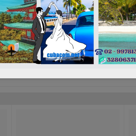
Rito
Solo
 - Arrivo Cuba Holguin Frank Pais ore 16.35
28/08/2026
Rito
Solo
0 - Cuba Havana jose Marti ore 20.35
31/08/2026
Rito
Solo
re 22.35 - Arrivo Milano Malpensa ore 17.10
31/08/2026
Rito