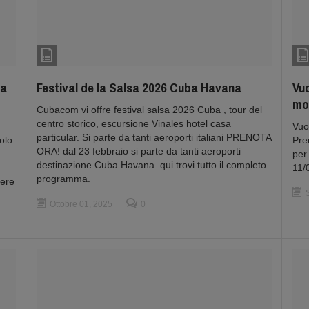
ma
Festival de la Salsa 2026 Cuba Havana
Vuo
mo
Cubacom vi offre festival salsa 2026 Cuba , tour del
centro storico, escursione Vinales hotel casa
Vuo
particular. Si parte da tanti aeroporti italiani PRENOTA
olo
Pre
ORA! dal 23 febbraio si parte da tanti aeroporti
per
destinazione Cuba Havana qui trovi tutto il completo
11/
programma.
vere
Ottobre 01, 2025
0