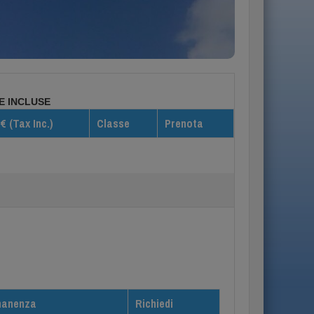
Info/Prenotazioni
E INCLUSE
€ (Tax Inc.)
Classe
Prenota
manenza
Richiedi