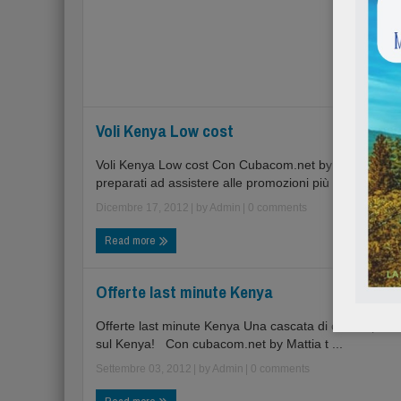
Voli Kenya Low cost
Voli Kenya Low cost Con Cubacom.net by Mattia tour
preparati ad assistere alle promozioni più convenienti .
Dicembre 17, 2012
| by
Admin
|
0 comments
Read more
Offerte last minute Kenya
Offerte last minute Kenya Una cascata di offerte per i 
sul Kenya! Con cubacom.net by Mattia t ...
Settembre 03, 2012
| by
Admin
|
0 comments