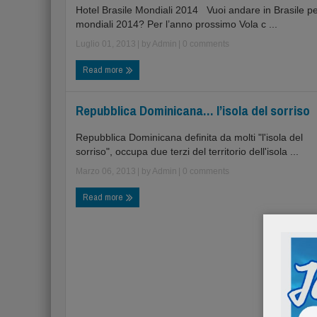
Hotel Brasile Mondiali 2014 Vuoi andare in Brasile pe
mondiali 2014? Per l’anno prossimo Vola c ...
Luglio 01, 2013
| by
Admin
|
0 comments
Read more
Repubblica Dominicana… l’isola del sorriso
Repubblica Dominicana definita da molti "l'isola del
sorriso", occupa due terzi del territorio dell'isola ...
Marzo 06, 2013
| by
Admin
|
0 comments
Read more