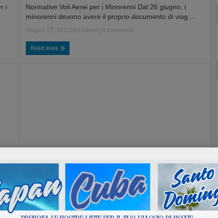
r i
Normative Voli Aerei per i Minorenni Dal 26 giugno, i
minorenni devono avere il proprio documento di viag ...
Giugno 27, 2013
| by
Admin
|
0 comments
Read more
Messico speciale Yucatàn e Chiapas