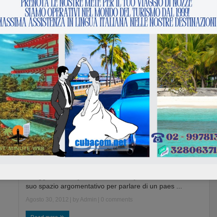
Messico speciale Yucatàn e Chiapas I suoi abitanti lo
chiamano Mexico eterno perché ha ospitato civiltà a ...
Gennaio 30, 2013
| by
Admin
|
0 comments
Read more
Kenya: Mare, Natura, Safari
Kenya: Mare, Natura, Safari Un luogo sospeso tra terra e
..
cielo, dove gli animali più feroci riposano cocc ...
Ottobre 16, 2012
| by
Admin
|
0 comments
Read more
Villaggi hotel kenya
voli
Villaggi hotel kenya Cubacom.net by Mattia tour dedica il
suo spazio argomentativo per parlare di un paes ...
Agosto 30, 2012
| by
Admin
|
0 comments