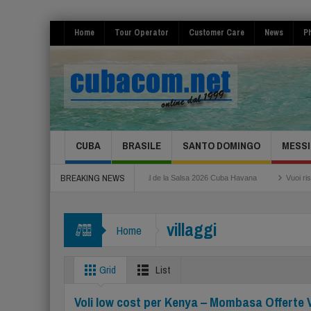
Home
Tour Operator
Customer Care
News
Ph
CUBA
BRASILE
SANTO DOMINGO
MESSI
BREAKING NEWS
a Fiumicino
Festival de la Salsa 2026 Cuba Havana
Vuoi risparmiare per il t
 a novembre super tariffe!
villaggi
Home
Grid
List
Voli low cost per Kenya – Mombasa Offerte V