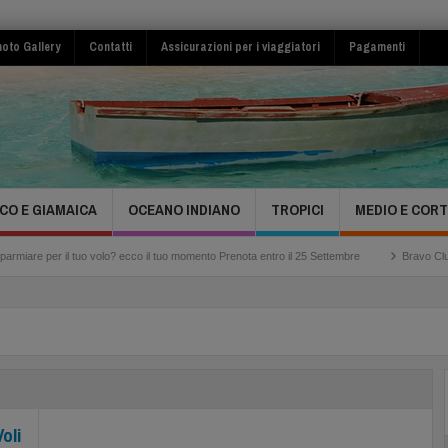
oto Gallery
Contatti
Assicurazioni per i viaggiatori
Pagamenti
CO E GIAMAICA
OCEANO INDIANO
TROPICI
MEDIO E COR
uo volo? ecco il tuo momento Prenota entro il 25 Settembre
Bravo Club Viva Miches R
oli