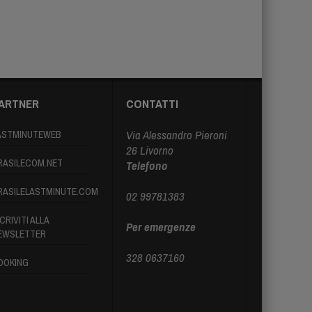
ARTNER
CONTATTI
Via Alessandro Pieroni
ASTMINUTEWEB
26 Livorno
RASILECOM.NET
Telefono
RASILELASTMINUTE.COM
02 99781383
CRIVITI ALLA
Per emergenze
EWSLETTER
328 0637160
OOKING