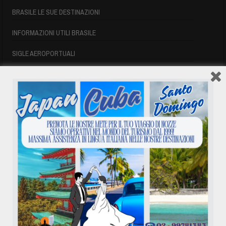
BRASILE LE SUE DESTINAZIONI
INFORMAZIONI UTILI BRASILE
SIGLE AEROPORTUALI
VOLI CUBA
VOLI CUBA
VOLI CUBA LAST MINUTE
VOLI DI LINEA CUBA
AFFITTO CASE A PLAYA DEL ESTE
ASSICURAZIONE E VISTO CUBA