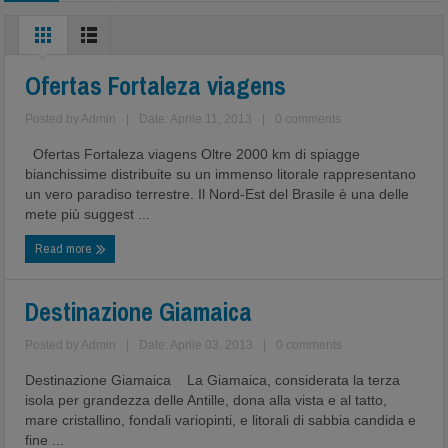
Ofertas Fortaleza viagens
Posted by
Admin
|
Date: Aprile 11, 2013
|
0 comments
Ofertas Fortaleza viagens Oltre 2000 km di spiagge
bianchissime distribuite su un immenso litorale rappresentano
un vero paradiso terrestre. Il Nord-Est del Brasile è una delle
mete più suggest ...
Read more
Destinazione Giamaica
Posted by
Admin
|
Date: Aprile 03, 2013
|
0 comments
Destinazione Giamaica La Giamaica, considerata la terza
isola per grandezza delle Antille, dona alla vista e al tatto,
mare cristallino, fondali variopinti, e litorali di sabbia candida e
fine ...