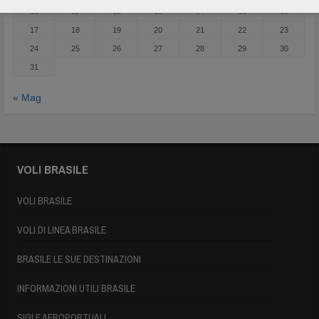
10
11
12
13
14
15
16
17
18
19
20
21
22
23
24
25
26
27
28
29
30
31
« Mag
VOLI BRASILE
VOLI BRASILE
VOLI DI LINEA BRASILE
BRASILE LE SUE DESTINAZIONI
INFORMAZIONI UTILI BRASILE
SIGLE AEROPORTUALI