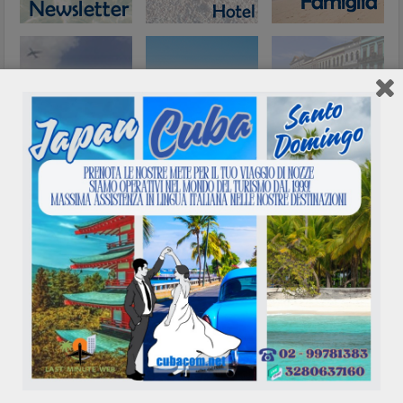
Network
Calendario eventi
Agosto 2026
L
M
M
G
V
S
D
1
2
3
4
5
6
7
8
9