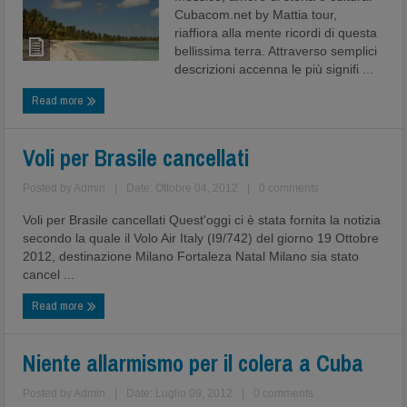
Cubacom.net by Mattia tour,
riaffiora alla mente ricordi di questa
bellissima terra. Attraverso semplici
descrizioni accenna le più signifi ...
Read more
Voli per Brasile cancellati
Posted by
Admin
|
Date: Ottobre 04, 2012
|
0 comments
Voli per Brasile cancellati Quest'oggi ci è stata fornita la notizia
secondo la quale il Volo Air Italy (I9/742) del giorno 19 Ottobre
2012, destinazione Milano Fortaleza Natal Milano sia stato
cancel ...
Read more
Niente allarmismo per il colera a Cuba
Posted by
Admin
|
Date: Luglio 09, 2012
|
0 comments