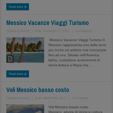
Read more
Messico Vacanze Viaggi Turismo
Posted by
Admin
|
Date: Dicembre 27, 2012
|
0 comments
Messico Vacanze Viaggi Turismo Il
Messico rappresenta una delle terre
più ricche ed antiche mai conosciute
fino ad ora. Situato nell'America
latina, custodisce avvenimenti di
storia Azteca e Maya che ...
Read more
Voli Messico basso costo
Posted by
Admin
|
Date: Ottobre 20, 2012
|
0 comments
Voli Messico basso costo
Messico, amore di storia e cultura.