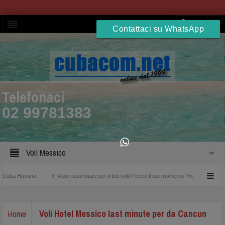
Contattaci su WhatsApp
Telefonaci
02 99781383
Voli Messico
avana
Vuoi risparmiare per il tuo volo? ecco il tuo momento Prenota entro il 25 Settem
Voli Hotel Messico last minute per da Cancun
Home