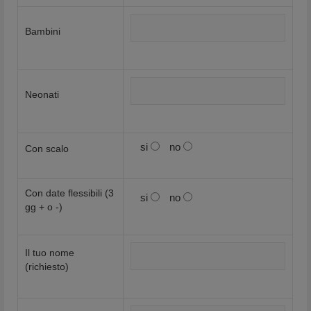
Bambini
Neonati
si
no
Con scalo
Con date flessibili (3
si
no
gg + o -)
Il tuo nome
(richiesto)