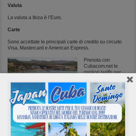
Valuta
La valuta a Ibiza è l’Euro.
Carte
Sono accettate le principali carte di credito su circuito
Visa, Mastercard e American Express.
Prenota con
Cubacom.net le
migliori tariffe per
volare a Ibiza: Voli
Hotel Ibiza, Voli
dall’Italia per Ibiza,
Voli sola andata
Ibiza, Voli solo
ritorno Ibiza, Voli
low cost Ibiza, Voli last second Ibiza, voli Fuerteventura,
con partenze dai maggiori aeroporti Italiani con voli
diretti charter, richiedi un preventivo per volare a
Fuerteventura e a Ibiza.