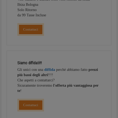
Ibiza Bologna
Solo Ritorno
da 99 Tasse Incluse
Contattaci
Siamo diffidati!!!
Gli unici con una
diffida
perchè abbiamo fatto
prezzi
più bassi degli altri
!!!!
Che aspetti a contattarci?
Sicuramente troveremo
l'offerta più vantaggiosa per
te
!
Contattaci