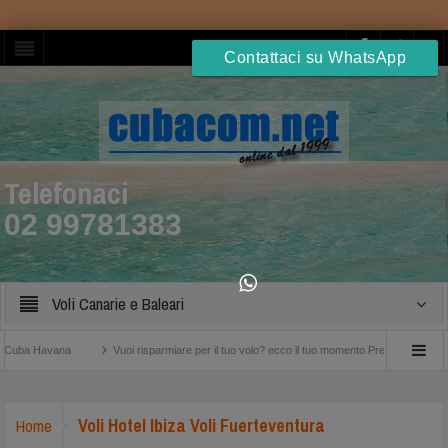
Contattaci su WhatsApp
Telefonaci
02 99781383
Voli Canarie e Baleari
ba Havana
Vuoi risparmiare per il tuo volo? ecco il tuo momento Prenota entro il 25 Se
Voli Hotel Ibiza Voli Fuerteventura
Home