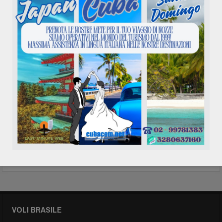
Attenzione: Dal 01/01/12 tasse di uscita da pagare in loco
38,30 USD.
N.B. : solo le offerte tax incluse includono tutte le tasse –
disponibili anche solo andata e solo ritorno
Per emergenze contattare tel 3280637160 – 3348611421
VOLI BRASILE