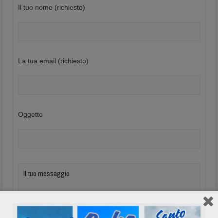
Il tuo nome (richiesto)
La tua email (richiesto)
Oggetto