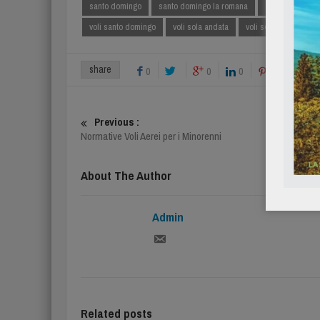
santo domingo
santo domingo la romana
Thailandia
voli santo domingo
voli sola andata
voli solo ritorno
share
0
0
0
0
Previous :
Normative Voli Aerei per i Minorenni
About The Author
Admin
Related posts