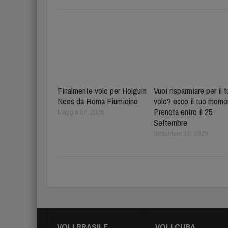
Finalmente volo per Holguin
Vuoi risparmiare per il 
Neos da Roma Fiumicino
volo? ecco il tuo mome
Prenota entro il 25
Maggio 07, 2026
Settembre
Settembre 10, 2025
VOLI BRASILE
VOLI CUBA