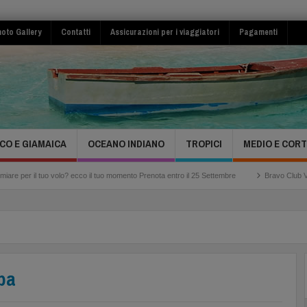
oto Gallery
Contatti
Assicurazioni per i viaggiatori
Pagamenti
CO E GIAMAICA
OCEANO INDIANO
TROPICI
MEDIO E COR
volo? ecco il tuo momento Prenota entro il 25 Settembre
Bravo Club Viva Miches Repu
ba