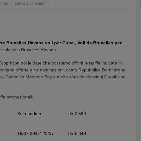
goria
Leave a comment
rte Bruxelles Havana voli per Cuba ,
Voli da Bruxelles per
e solo volo Bruxelles Havana
pri con noi le date che possiamo offrirti le tariffe indicate in
poniamo offerte altre destinazioni, come Repubblica Dominicana
 Giamaica Montego Bay e molte altre destinazioni Caraibiche,
iffe promozionali:
Solo andata
da € 599
16/07 20/07 23/07
da € 849