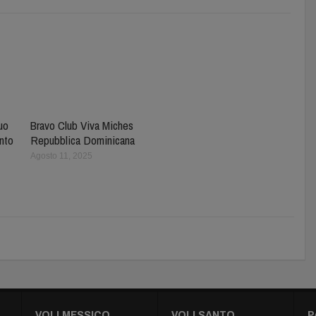
tuo
Bravo Club Viva Miches
nto
Repubblica Dominicana
Agosto 11, 2025
VOLI MESSICO
VOLI SANTO
P