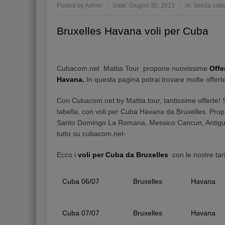
Posted by
Admin
Date:
Giugno 30, 2013
in:
Senza cate
Bruxelles Havana voli per Cuba
Cubacom.net Mattia Tour propone nuovissime
Offe
Havana.
In questa pagina potrai trovare molte offert
Con Cubacom.net by Mattia tour, tantissime offerte! Sco
tabella, con voli per Cuba Havana da Bruxelles. Pro
Santo Domingo La Romana, Messico Cancun, Antigua,
tutto su cubacom.net-
Ecco i
voli per Cuba da Bruxelles
con le nostre tar
Cuba 06/07
Bruxelles
Havana
Cuba 07/07
Bruxelles
Havana