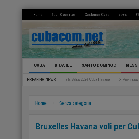
Home
Tour Operator
Customer Care
News
Ph
CUBA
BRASILE
SANTO DOMINGO
MESSI
BREAKING NEWS
iumicino
Festival de la Salsa 2026 Cuba Havana
Vuoi risparmiare per il tuo 
Home
Senza categoria
Bruxelles Havana voli per Cu