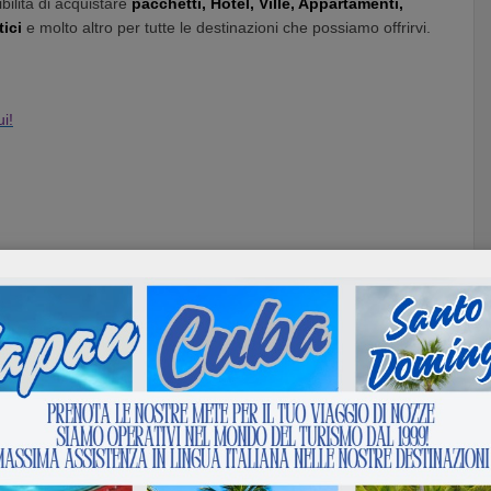
bilità di acquistare
pacchetti, Hotel, Ville, Appartamenti,
tici
e molto altro per tutte le destinazioni che possiamo offrirvi.
i!
razioni
avana
brasile
Cancun
caraibi
center
cuba
hotel
Kenya
la romana
Mauritius
messico
to
offerte solo volo
repubblica
repubblica dominicana
roma