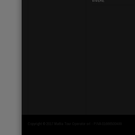
VIVERE
Copyright © 2017 Mattia Tour Operator srl - P.IVA 01666500499