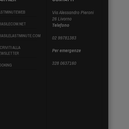
Via Alessandro Pieroni
ASTMINUTEWEB
26 Livorno
RASILECOM.NET
Telefono
RASILELASTMINUTE.COM
02 99781383
CRIVITI ALLA
Per emergenze
EWSLETTER
328 0637160
OOKING