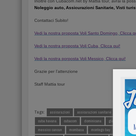
Inoltre con Cubacom.net by Mattia tour, avrai la possi
Noleggio auto, Assicurazioni Sanitarie,
Visti turis
Contattaci Subito!
Vedi la nostra proposta Voli Santo Domingo, Clicca qu
Vedi la nostra proposta Voli Cuba, Clicca qui!
Vedi la nostra porposta Voli Messico, Clicca qui!
Grazie per l’attenzione
Staff Mattia tour
Tags:
assicurazioni
assicurazioni sanitarie
auto assicu
cuba havana
cubacom
dominicana
giamaica
hav
messico cancun
mombasa
montego bay
noleggio au