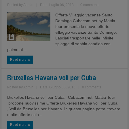
Posted by
Admin
|
Date: Luglio 06, 2013
|
0 comments
Offerte Villaggio vacanze Santo
Domingo Cubacom.net by Mattia
tour presenta le nuove offerte
villaggio vacanze Santo Domingo.
Lasciati trasportare nelle Infinite
spiagge di sabbia candida con
palme al ...
Read more
Bruxelles Havana voli per Cuba
Posted by
Admin
|
Date: Giugno 30, 2013
|
0 comments
Bruxelles Havana voli per Cuba Cubacom.net Mattia Tour
propone nuovissime Offerte Bruxelles Havana voli per Cuba
, Voli da Bruxelles per Havana. In questa pagina potrai trovare
molte offerte solo ...
Read more