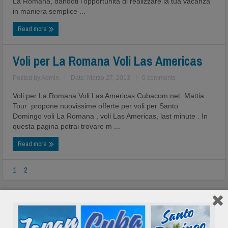
La Romana, dandoti l’opportunità di realizzare la tua vacanza
in maniera semplice ...
Read more
Voli per La Romana Voli Las Americas
Posted by
Admin
|
Date: Marzo 27, 2013
|
0 comments
Voli per La Romana Voli Las Americas Cubacom.net Mattia
Tour propone nuovissime offerte per voli per Santo
Domingo voli La Romana , voli Las Americas, last minute . In
questa pagina potrai trovare m ...
Read more
1
2