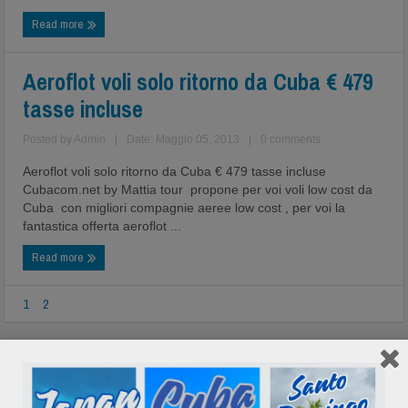
Read more
Aeroflot voli solo ritorno da Cuba € 479
tasse incluse
Posted by
Admin
|
Date: Maggio 05, 2013
|
0 comments
Aeroflot voli solo ritorno da Cuba € 479 tasse incluse
Cubacom.net by Mattia tour propone per voi voli low cost da
Cuba con migliori compagnie aeree low cost , per voi la
fantastica offerta aeroflot ...
Read more
1
2