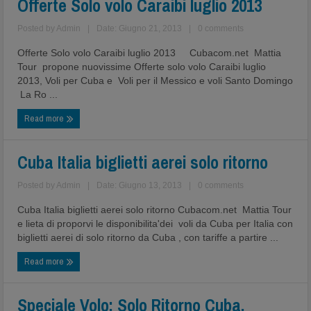
Offerte Solo volo Caraibi luglio 2013
Posted by
Admin
|
Date: Giugno 21, 2013
|
0 comments
Offerte Solo volo Caraibi luglio 2013 Cubacom.net Mattia
Tour propone nuovissime Offerte solo volo Caraibi luglio
2013, Voli per Cuba e Voli per il Messico e voli Santo Domingo
La Ro ...
Read more
Cuba Italia biglietti aerei solo ritorno
Posted by
Admin
|
Date: Giugno 13, 2013
|
0 comments
Cuba Italia biglietti aerei solo ritorno Cubacom.net Mattia Tour
e lieta di proporvi le disponibilita'dei voli da Cuba per Italia con
biglietti aerei di solo ritorno da Cuba , con tariffe a partire ...
Read more
Speciale Volo: Solo Ritorno Cuba,