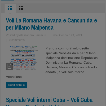
Voli La Romana Havana e Cancun da e
per Milano Malpensa
Posted by
Alessandro Sammuri
|
Date: Gennaio 24, 2021
|
0 comments
Prenota con noi il volo diretto
speciale Neos Air da e per Milano
Malpensa destinazione Repubblica
Dominicana La Romana, Cuba
Havana, Messico Cancun voli solo
andata , e voli solo ritorno.
Attenzione ...
Read more
Speciale Voli interni Cuba – Voli Cuba