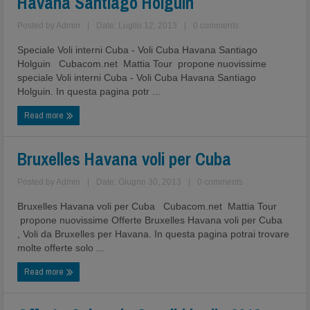
Havana Santiago Holguin
Posted by
Admin
|
Date: Luglio 12, 2013
|
0 comments
Speciale Voli interni Cuba - Voli Cuba Havana Santiago
Holguin Cubacom.net Mattia Tour propone nuovissime
speciale Voli interni Cuba - Voli Cuba Havana Santiago
Holguin. In questa pagina potr ...
Read more
Bruxelles Havana voli per Cuba
Posted by
Admin
|
Date: Giugno 30, 2013
|
0 comments
Bruxelles Havana voli per Cuba Cubacom.net Mattia Tour
propone nuovissime Offerte Bruxelles Havana voli per Cuba
, Voli da Bruxelles per Havana. In questa pagina potrai trovare
molte offerte solo ...
Read more