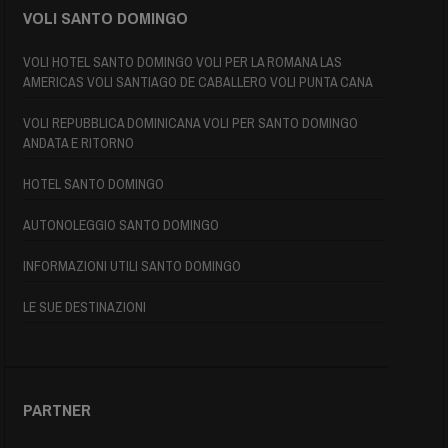
VOLI SANTO DOMINGO
VOLI HOTEL SANTO DOMINGO VOLI PER LA ROMANA LAS
AMERICAS VOLI SANTIAGO DE CABALLERO VOLI PUNTA CANA
VOLI REPUBBLICA DOMINICANA VOLI PER SANTO DOMINGO
ANDATA E RITORNO
HOTEL SANTO DOMINGO
AUTONOLEGGIO SANTO DOMINGO
INFORMAZIONI UTILI SANTO DOMINGO
LE SUE DESTINAZIONI
PARTNER