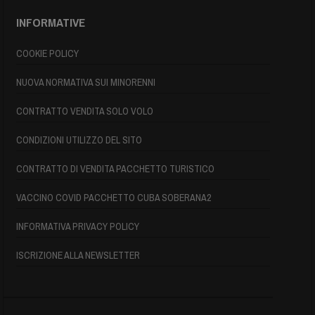
INFORMATIVE
COOKIE POLICY
NUOVA NORMATIVA SUI MINORENNI
CONTRATTO VENDITA SOLO VOLO
CONDIZIONI UTILIZZO DEL SITO
CONTRATTO DI VENDITA PACCHETTO TURISTICO
VACCINO COVID PACCHETTO CUBA SOBERANA2
INFORMATIVA PRIVACY POLICY
ISCRIZIONE ALLA NEWSLETTER