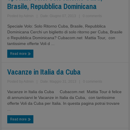
Brasile, Repubblica Dominicana
Posted by
Admin
|
Date: Giugno 07, 2013
|
0 comments
Speciale Volo: Solo Ritorno Cuba, Brasile, Repubblica
Dominicana Cerchi un biglietto di solo ritorno per Cuba, Brasile
o Repubblica Dominicana? Cubacom.net Mattia Tour, con
tantissime offerte Voli d ...
Read more
Vacanze in Italia da Cuba
Posted by
Admin
|
Date: Maggio 31, 2013
|
0 comments
Vacanze in Italia da Cuba Cubacom.net Mattia Tour è felice
di annunciarvi le Vacanze in Italia da Cuba, con tantissime
offerte Voli da Cuba per Italia. In questa pagina potrai trovare
...
Read more