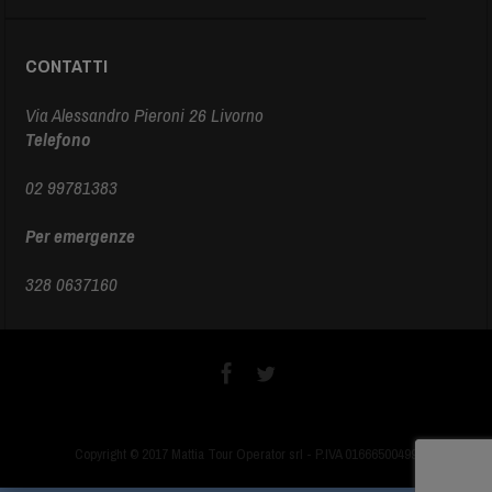
CONTATTI
Via Alessandro Pieroni 26 Livorno
Telefono
02 99781383
Per emergenze
328 0637160
Copyright © 2017 Mattia Tour Operator srl - P.IVA 01666500499