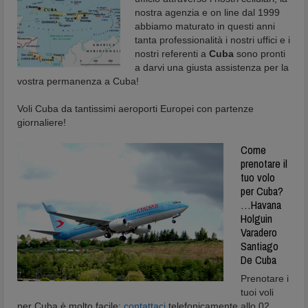
nostra agenzia e on line dal 1999
abbiamo maturato in questi anni
tanta professionalità i nostri uffici e i
nostri referenti a
Cuba
sono pronti
a darvi una giusta assistenza per la
vostra permanenza a Cuba!
Voli Cuba da tantissimi aeroporti Europei con partenze
giornaliere!
Come
prenotare il
tuo volo
per Cuba?
…Havana
Holguin
Varadero
Santiago
De Cuba
Prenotare i
tuoi voli
per Cuba è molto facile:
contattaci
telefonicamente allo 02