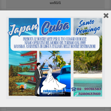
ux51/1
Venezia Marco Polo Partenza ore 10.20 - Arrivo Cuba
Havana Jose Marti ore 21.35
24/09/2026
Solo Andata - Andata e Ritorno
In richiesta €
Prenota/Info
NO556
Roma Fiumicino Partenza ore 09.00 - Arrivo Cuba Holguin
Frank Pais ore 16.35
25/09/2026