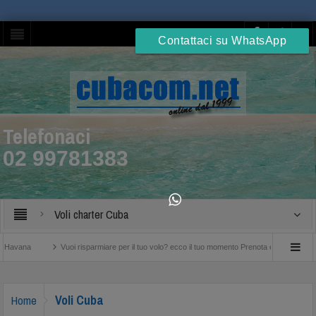
Contattaci su WhatsApp
Telefonaci
02 99781383
Voli charter Cuba
Vuoi risparmiare per il tuo volo? ecco il tuo momento Prenota entro il 25 Settembre
Voli Cuba
Home