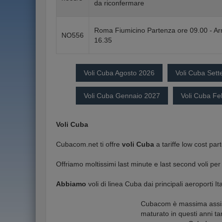
da riconfermare
Roma Fiumicino Partenza ore 09.00 - Ar
NO556
16.35
Voli Cuba Agosto 2026
Voli Cuba Set
Voli Cuba Gennaio 2027
Voli Cuba Fe
Voli Cuba
Cubacom.net ti offre
voli Cuba
a tariffe low cost pa
Offriamo moltissimi last minute e last second voli pe
Abbiamo
voli di linea Cuba dai principali aeroporti
Cubacom è massima assistenz
maturato in questi anni tant