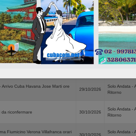
Ritorno
a Fiumicino Verona Villafranca orari
Solo Andata - 
23/10/2026
Ritorno
rivo Cuba Holguin Frank Pais ore
Solo Andata - 
23/10/2026
Ritorno
Solo Andata - 
rivo Cuba Havana ore 19.45
28/10/2026
Ritorno
- Arrivo Cuba Havana Jose Marti ore
Solo Andata - 
29/10/2026
Ritorno
Solo Andata - 
 da riconfermare
30/10/2026
Ritorno
a Fiumicino Verona Villafranca orari
Solo Andata - 
30/10/2026