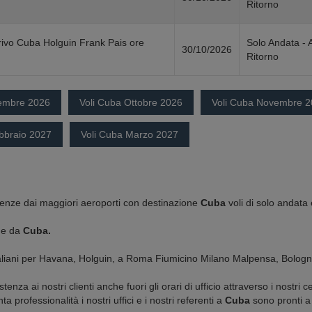
Ritorno
rivo Cuba Holguin Frank Pais ore
Solo Andata - 
30/10/2026
Ritorno
tembre 2026
Voli Cuba Ottobre 2026
Voli Cuba Novembre 
bbraio 2027
Voli Cuba Marzo 2027
rtenze dai maggiori aeroporti con destinazione
Cuba
voli di solo andata e
r e da
Cuba.
 Italiani per Havana, Holguin, a Roma Fiumicino Milano Malpensa, Bologn
a ai nostri clienti anche fuori gli orari di ufficio attraverso i nostri 
a professionalità i nostri uffici e i nostri referenti a
Cuba
sono pronti a 