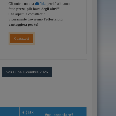
Gli unici con una
diffida
perchè abbiamo
fatto
prezzi più bassi degli altri
!!!!
Che aspetti a contattarci?
Sicuramente troveremo
l'offerta più
vantaggiosa per te
!
Contattaci
Voli Cuba Dicembre 2026
€ (Tax
Vuoi prenotare?