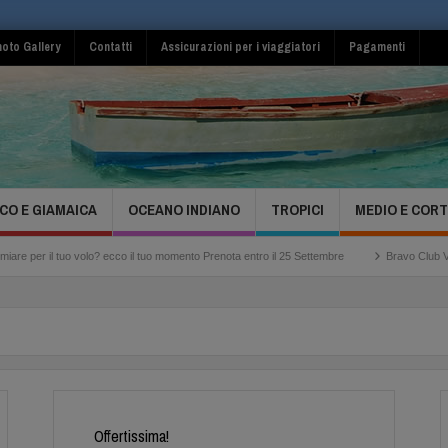
oto Gallery
Contatti
Assicurazioni per i viaggiatori
Pagamenti
CO E GIAMAICA
OCEANO INDIANO
TROPICI
MEDIO E COR
o? ecco il tuo momento Prenota entro il 25 Settembre
Bravo Club Viva Miches Repubbl
Offertissima!