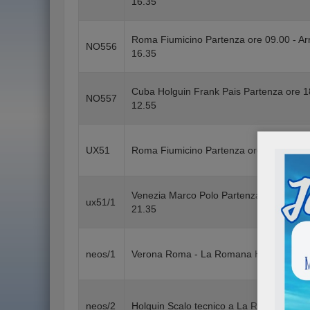
16.35
Roma Fiumicino Partenza ore 09.00 - Ar
NO556
16.35
Cuba Holguin Frank Pais Partenza ore 1
NO557
12.55
UX51
Roma Fiumicino Partenza ore 10.30 - Ar
Venezia Marco Polo Partenza ore 10.20 
ux51/1
21.35
neos/1
Verona Roma - La Romana Holguin orari
neos/2
Holguin Scalo tecnico a La Romana - Ver