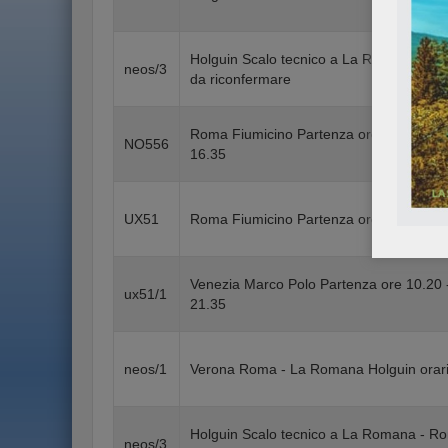
Holguin Scalo tecnico a La Romana - Rom
neos/3
da riconfermare
Roma Fiumicino Partenza ore 09.00 - Ar
NO556
16.35
UX51
Roma Fiumicino Partenza ore 10.30 - Ar
Venezia Marco Polo Partenza ore 10.20 
ux51/1
21.35
neos/1
Verona Roma - La Romana Holguin orari
Holguin Scalo tecnico a La Romana - Rom
neos/3