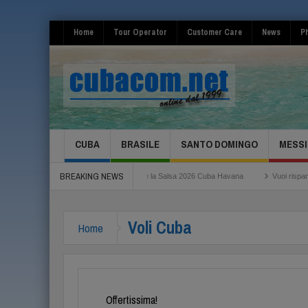
Home
Tour Operator
Customer Care
News
Ph
CUBA
BRASILE
SANTO DOMINGO
MESSI
BREAKING NEWS
icino
Festival de la Salsa 2026 Cuba Havana
Vuoi risparmiare per il tuo vol
embre super tariffe!
Voli Cuba
Home
Offertissima!