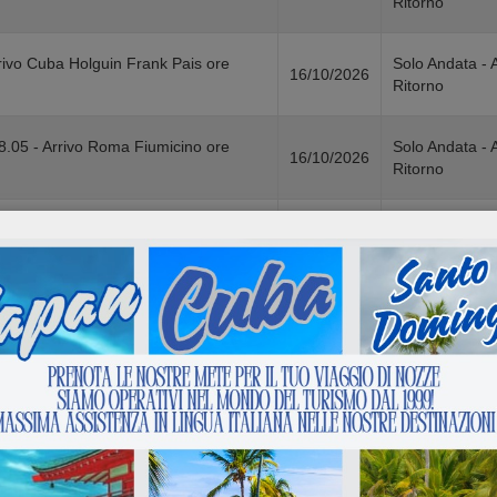
Ritorno
rivo Cuba Holguin Frank Pais ore
Solo Andata - 
16/10/2026
Ritorno
8.05 - Arrivo Roma Fiumicino ore
Solo Andata - 
16/10/2026
Ritorno
Solo Andata - 
rivo Cuba Havana ore 19.45
21/10/2026
Ritorno
- Arrivo Cuba Havana Jose Marti ore
Solo Andata - 
22/10/2026
Ritorno
Solo Andata - 
 da riconfermare
23/10/2026
Ritorno
Solo Andata - 
ona Villafranca orari da riconfermare
23/10/2026