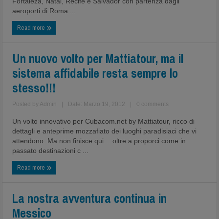
Fortaleza, Natal, Recife e Salvador con partenza dagli
aeroporti di Roma ...
Read more
Un nuovo volto per Mattiatour, ma il
sistema affidabile resta sempre lo
stesso!!!
Posted by
Admin
|
Date: Marzo 19, 2012
|
0 comments
Un volto innovativo per Cubacom.net by Mattiatour, ricco di
dettagli e anteprime mozzafiato dei luoghi paradisiaci che vi
attendono. Ma non finisce qui… oltre a proporci come in
passato destinazioni c ...
Read more
La nostra avventura continua in
Messico