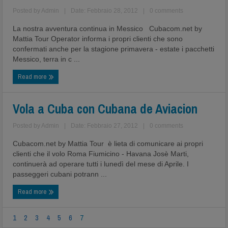
Posted by
Admin
|
Date: Febbraio 28, 2012
|
0 comments
La nostra avventura continua in Messico Cubacom.net by
Mattia Tour Operator informa i propri clienti che sono
confermati anche per la stagione primavera - estate i pacchetti
Messico, terra in c ...
Read more
Vola a Cuba con Cubana de Aviacion
Posted by
Admin
|
Date: Febbraio 27, 2012
|
0 comments
Cubacom.net by Mattia Tour è lieta di comunicare ai propri
clienti che il volo Roma Fiumicino - Havana Josè Marti,
continuerà ad operare tutti i lunedì del mese di Aprile. I
passeggeri cubani potrann ...
Read more
1
2
3
4
5
6
7