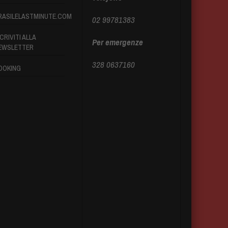
RASILELASTMINUTE.COM
02 99781383
CRIVITI ALLA
Per emergenze
EWSLETTER
328 0637160
OOKING