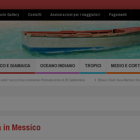
oto Gallery
Contatti
Assicurazioni per i viaggiatori
Pagamenti
CO E GIAMAICA
OCEANO INDIANO
TROPICI
MEDIO E COR
co il tuo momento Prenota entro il 25 Settembre
Bravo Club Viva Miches Repubblica 
 in Messico