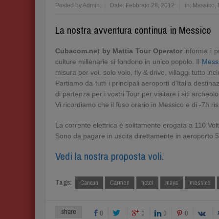
Posted by
Admin
Date:
Febbraio 28, 2012
in:
Messico
,
La nostra avventura continua in Messico
Cubacom.net by Mattia Tour Operator
informa i p
culture millenarie si fondono in unico popolo. Il
Mess
misura per voi: solo volo, fly & drive, villaggi tutto inc
Partiamo da tutti i principali aeroporti d’Italia destin
di partenza per i vostri Tour per visitare i siti archeo
Vi ricordiamo che il fuso orario in Messico e di -7h rispe
La corrente elettrica è solitamente erogata a 110 Volt
Sono da pagare in uscita direttamente in aeroporto 5
Vedi la nostra proposta voli.
Tags:
Cancun
Carmen
hotel
maya
messico
share
0
0
0
0