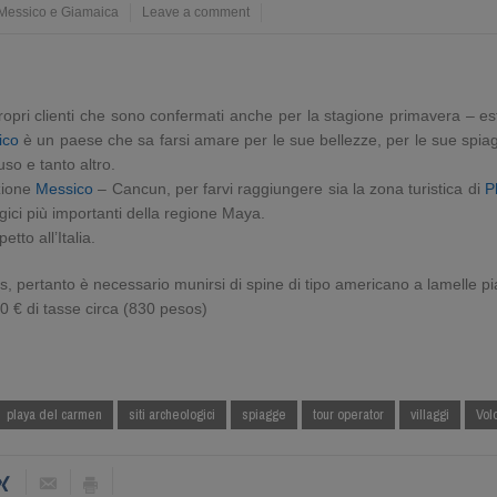
Messico e Giamaica
Leave a comment
ropri clienti che sono confermati anche per la stagione primavera – es
ico
è un paese che sa farsi amare per le sue bellezze, per le sue spiagg
luso e tanto altro.
azione
Messico
– Cancun, per farvi raggiungere sia la zona turistica di
P
logici più importanti della regione Maya.
tto all’Italia.
s, pertanto è necessario munirsi di spine di tipo americano a lamelle pia
0 € di tasse circa (830 pesos)
playa del carmen
siti archeologici
spiagge
tour operator
villaggi
Vol