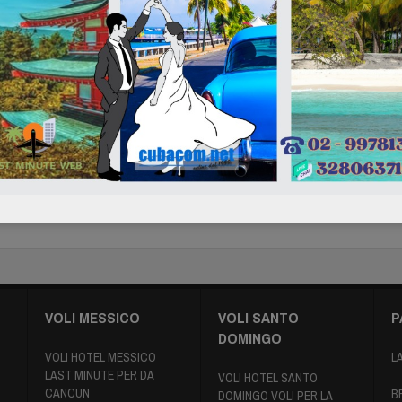
ba Messico Santo Domingo
Last Minute Messico e Giamaica
a 2019
Giugno 05, 2018
 31, 2018
VOLI MESSICO
VOLI SANTO
P
DOMINGO
VOLI HOTEL MESSICO
L
LAST MINUTE PER DA
VOLI HOTEL SANTO
CANCUN
B
DOMINGO VOLI PER LA