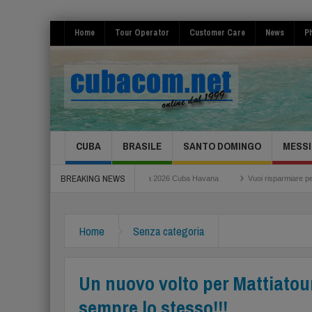
Home
Tour Operator
Customer Care
News
Ph
CUBA
BRASILE
SANTO DOMINGO
MESSI
BREAKING NEWS
ino
Festival de la Salsa 2026 Cuba Havana
Vuoi risparmiare per il tuo volo?
Home
Senza categoria
Un nuovo volto per Mattiatour
sempre lo stesso!!!