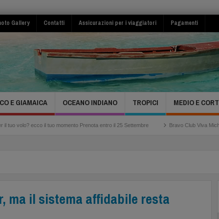
oto Gallery
Contatti
Assicurazioni per i viaggiatori
Pagamenti
CO E GIAMAICA
OCEANO INDIANO
TROPICI
MEDIO E COR
 ecco il tuo momento Prenota entro il 25 Settembre
Bravo Club Viva Miches Repubblic
, ma il sistema affidabile resta