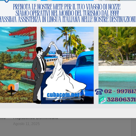
tuo
Bravo Club Viva Miches
nto
Repubblica Dominicana
Agosto 11, 2025