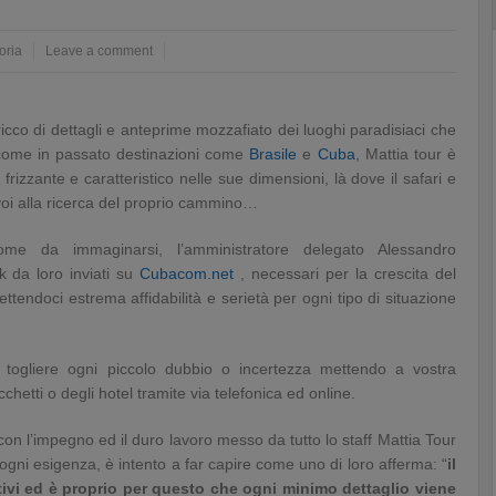
oria
Leave a comment
ricco di dettagli e anteprime mozzafiato dei luoghi paradisiaci che
 come in passato destinazioni come
Brasile
e
Cuba
, Mattia tour è
rizzante e caratteristico nelle sue dimensioni, là dove il safari e
oi alla ricerca del proprio cammino…
ome da immaginarsi, l’amministratore delegato Alessandro
k da loro inviati su
Cubacom.net
, necessari per la crescita del
ettendoci estrema affidabilità e serietà per ogni tipo di situazione
di togliere ogni piccolo dubbio o incertezza mettendo a vostra
chetti o degli hotel tramite via telefonica ed online.
con l’impegno ed il duro lavoro messo da tutto lo staff Mattia Tour
gni esigenza, è intento a far capire come uno di loro afferma: “
il
ttivi ed è proprio per questo che ogni minimo dettaglio viene