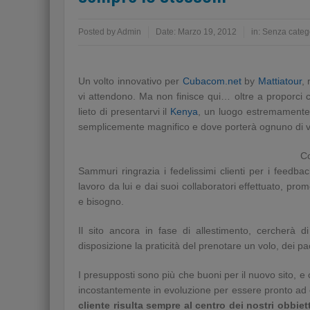
Posted by
Admin
Date:
Marzo 19, 2012
in:
Senza categ
Un volto innovativo per
Cubacom.net
by
Mattiatour
, 
vi attendono. Ma non finisce qui… oltre a proporci
lieto di presentarvi il
Kenya
, un luogo estremamente f
semplicemente magnifico e dove porterà ognuno di v
C
Sammuri ringrazia i fedelissimi clienti per i feedbac
lavoro da lui e dai suoi collaboratori effettuato, prom
e bisogno.
Il sito ancora in fase di allestimento, cercherà 
disposizione la praticità del prenotare un volo, dei pac
I presupposti sono più che buoni per il nuovo sito, e 
incostantemente in evoluzione per essere pronto ad o
cliente risulta sempre al centro dei nostri obbie