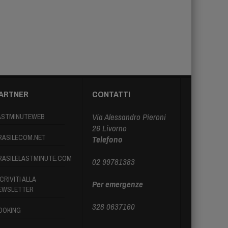
ARTNER
CONTATTI
Via Alessandro Pieroni
ASTMINUTEWEB
26 Livorno
RASILECOM.NET
Telefono
RASILELASTMINUTE.COM
02 99781383
CRIVITI ALLA
Per emergenze
EWSLETTER
328 0637160
OOKING