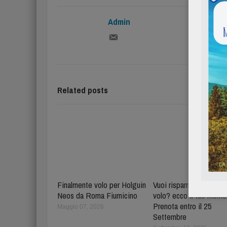
Admin
Related posts
Finalmente volo per Holguin
Vuoi risparmiare per il 
Neos da Roma Fiumicino
volo? ecco il tuo mome
Prenota entro il 25
Maggio 07, 2026
Settembre