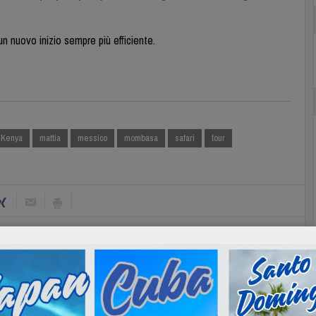
n nuovo inizio sempre più efficiente.
Kenya
mattia
messico
mombasa
safari
tour
Next :
Promozione Primavera Brasile