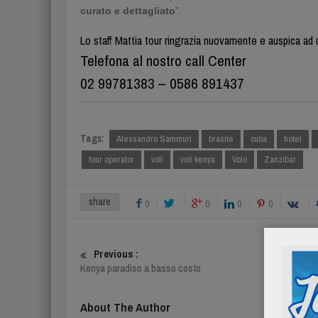
curato e dettagliato
”.
Lo staff Mattia tour ringrazia nuovamente e auspica ad u
Telefona al nostro call Center
02 99781383 – 0586 891437
Tags:
Alessandro Sammuri
brasile
cuba
hotel
tour operator
voli
voli kenya
Volo
Zanzibar
share
0
0
0
0
Previous :
Kenya paradiso a basso costo
About The Author