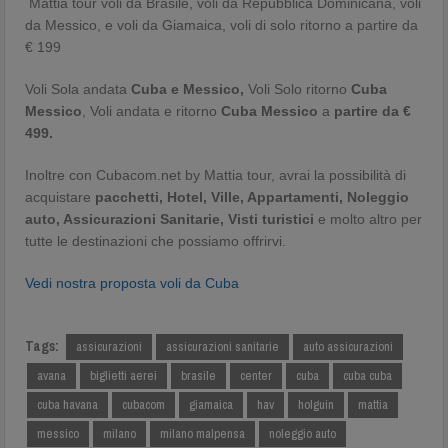
Mattia tour voli da Brasile, voli da Repubblica Dominicana, voli
da Messico, e voli da Giamaica, voli di solo ritorno a partire da
€ 199
Voli Sola andata
Cuba e Messico,
Voli Solo ritorno
Cuba
Messico
, Voli andata e ritorno
Cuba Messico
a
partire da €
499.
Inoltre con Cubacom.net by Mattia tour, avrai la possibilità di
acquistare
pacchetti, Hotel, Ville, Appartamenti, Noleggio
auto, Assicurazioni Sanitarie,
Visti turistici
e molto altro per
tutte le destinazioni che possiamo offrirvi.
Vedi nostra proposta voli da Cuba
Tags:
assicurazioni
assicurazioni sanitarie
auto assicurazioni
avana
biglietti aerei
brasile
center
cuba
cuba cuba
cuba havana
cubacom
giamaica
hav
holguin
mattia
messico
milano
milano malpensa
noleggio auto