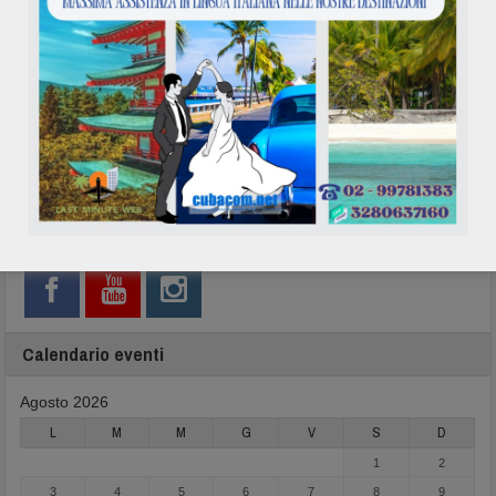
Network
Calendario eventi
Agosto 2026
L
M
M
G
V
S
D
1
2
3
4
5
6
7
8
9