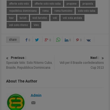
offerte solo volo
offerte solo volo cuba
propone
proposta
repubblica dominicana
roma
roma fiumicino
solo volo cuba
tour
turisti
visti turistici
voli
voli sola andata
voli solo ritorno
Volo
share
0
0
0
0
Previous :
Next :
Speciale Volo: Solo Ritorno Cuba,
Voli per il Brasile confederations
Brasile, Repubblica Dominicana
Cup 2013
About The Author
Admin