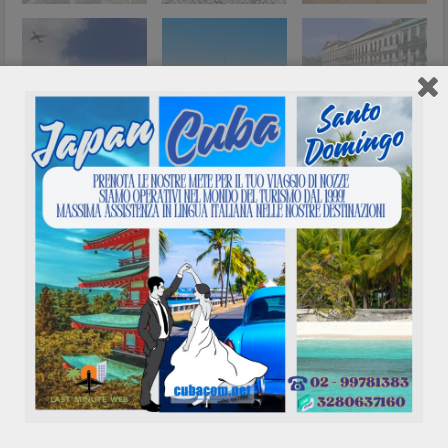
Network
Calendario eventi
Agosto 2026
L
M
M
G
V
S
D
1
2
3
4
5
6
7
8
9
10
11
12
13
14
15
16