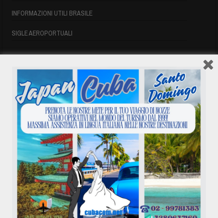
INFORMAZIONI UTILI BRASILE
SIGLE AEROPORTUALI
VOLI CUBA
VOLI CUBA
VOLI CUBA LAST MINUTE
VOLI DI LINEA CUBA
AFFITTO CASE A PLAYA DEL ESTE
ASSICURAZIONE E VISTO CUBA
INFORMAZIONI UTILI