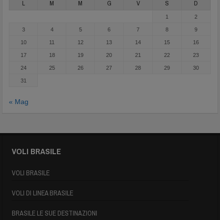
L
M
M
G
V
S
D
1
2
3
4
5
6
7
8
9
10
11
12
13
14
15
16
17
18
19
20
21
22
23
24
25
26
27
28
29
30
31
« Mag
VOLI BRASILE
VOLI BRASILE
VOLI DI LINEA BRASILE
BRASILE LE SUE DESTINAZIONI