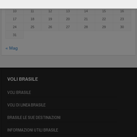
3
4
5
6
7
8
9
10
11
12
13
14
15
16
17
18
19
20
21
22
23
24
25
26
27
28
29
30
31
« Mag
VOLI BRASILE
VOLI BRASILE
VOLI DI LINEA BRASILE
BRASILE LE SUE DESTINAZIONI
INFORMAZIONI UTILI BRASILE