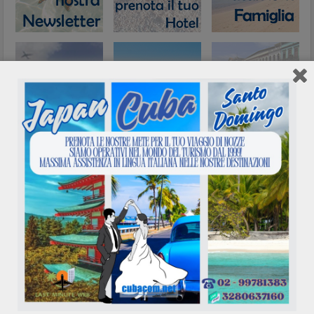
Network
Calendario eventi
Agosto 2026
L
M
M
G
V
S
D
1
2