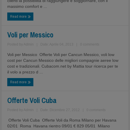
clienti la possibilità di raggiungere e soggiornare, con il
massimo comfort e ...
Read more
Voli per Messico
Posted by
Admin
|
Date: Aprile 04, 2013
|
0 comments
Voli per Messico Offerte Voli per Cancun Messico, voli low
cost per Cancun Messico delle migliori compagnie aeree low
cost e tradizionali. Cubacom.net by Mattia tour ricerca per te
il volo a prezzo d ...
Read more
Offerte Voli Cuba
Posted by
Admin
|
Date: Dicembre 27, 2012
|
0 comments
Offerte Voli Cuba Offerte Voli da Roma Milano per Havana
02/01 Roma Havana rientro 09/01 € 829 05/01 Milano