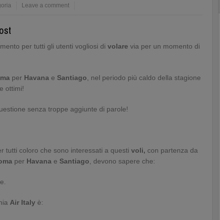
oria
Leave a comment
ost
nto per tutti gli utenti vogliosi di
volare
via per un momento di
oma
per
Havana
e
Santiago
, nel periodo più caldo della stagione
 ottimi!
 questione senza troppe aggiunte di parole!
r tutti coloro che sono interessati a questi
voli,
con partenza da
oma
per
Havana
e
Santiago
, devono sapere che:
e.
gnia
Air Italy
è: