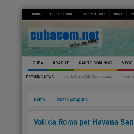
Home
Tour Operator
Customer Care
News
Ph
CUBA
BRASILE
SANTO DOMINGO
MESSI
BREAKING NEWS
ma Fiumicino
Festival de la Salsa 2026 Cuba Havana
Vuoi risparmiare per il
Home
Senza categoria
Voli da Roma per Havana San