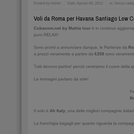
Posted by
Admin
Date:
Agosto 08, 2012
in:
Senza categ
Voli da Roma per Havana Santiago Low C
Cubacom.net by Mattia tour
è in continuo aggiorname
puro RELAX!
Sono pronti a annunciare dunque, le Partenze da
R
a prezzi veramente a partire da
€259
sono veramente
Tutti devono partire! perciò centriamo il cuore della
Le immagini parlano da sole!
Pe
R
Il volo è
AIr Italy
, una delle migliori compagnie italian
La franchigia bagagli per quanto riguarda la compa