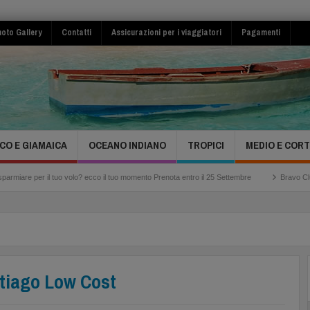
oto Gallery
Contatti
Assicurazioni per i viaggiatori
Pagamenti
CO E GIAMAICA
OCEANO INDIANO
TROPICI
MEDIO E COR
 tuo volo? ecco il tuo momento Prenota entro il 25 Settembre
Bravo Club Viva Miches 
tiago Low Cost