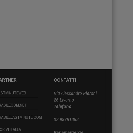
ARTNER
CONTATTI
Via Alessandro Pieroni
ASTMINUTEWEB
26 Livorno
RASILECOM.NET
Telefono
RASILELASTMINUTE.COM
02 99781383
CRIVITI ALLA
Per emergenze