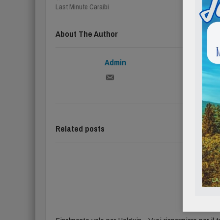
Last Minute Caraibi
About The Author
Admin
Related posts