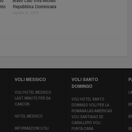
tuo
Bravo Club Viva Miches
nto
Repubblica Dominicana
Agosto 11, 2025
VOLI MESSICO
VOLI SANTO
P
DOMINGO
VOLI HOTEL MESSICO
L
LAST MINUTE PER DA
VOLI HOTEL SANTO
CANCUN
B
DOMINGO VOLI PER LA
ROMANA LAS AMERICAS
HOTEL MESSICO
B
VOLI SANTIAGO DE
CABALLERO VOLI
INFORMAZIONI UTILI
PUNTA CANA
IS