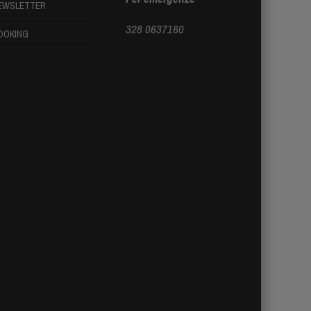
EWSLETTER
328 0637160
OOKING