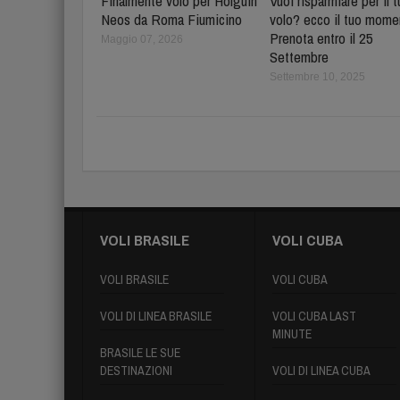
Finalmente volo per Holguin
Vuoi risparmiare per il 
Neos da Roma Fiumicino
volo? ecco il tuo mome
Prenota entro il 25
Maggio 07, 2026
Settembre
Settembre 10, 2025
VOLI BRASILE
VOLI CUBA
VOLI BRASILE
VOLI CUBA
VOLI DI LINEA BRASILE
VOLI CUBA LAST
MINUTE
BRASILE LE SUE
DESTINAZIONI
VOLI DI LINEA CUBA