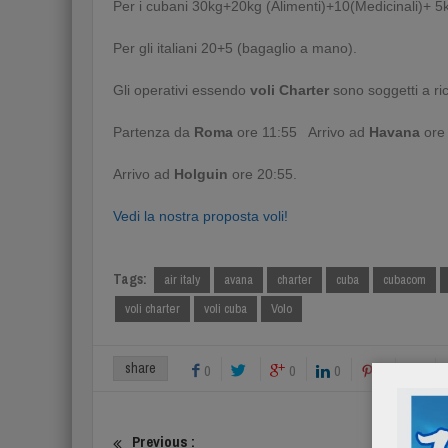
Per i cubani 30kg+20kg (Alimenti)+10(Medicinali)+ 5
Per gli italiani 20+5 (bagaglio a mano).
Gli operativi essendo
voli Charter
sono soggetti a ri
Partenza da
Roma
ore 11:55 Arrivo ad
Havana
ore
Arrivo ad
Holguin
ore 20:55.
Vedi la nostra proposta voli!
Tags:
air italy
avana
charter
cuba
cubacom
voli charter
voli cuba
Volo
share
0
0
0
0
Previous :