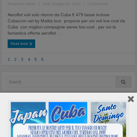
Posted by
Admin
|
Date: Maggio 05, 2013
|
0 comments
Aeroflot voli solo ritorno da Cuba € 479 tasse incluse
Cubacom.net by Mattia tour propone per voi voli low cost da
Cuba con migliori compagnie aeree low cost , per voi la
fantastica offerta aeroflot ...
Read more
1
2
3
4
5
6
In evidenza