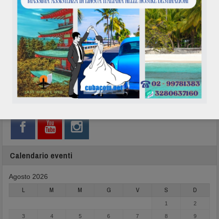
Network
Calendario eventi
Agosto 2026
L
M
M
G
V
S
D
1
2
3
4
5
6
7
8
9