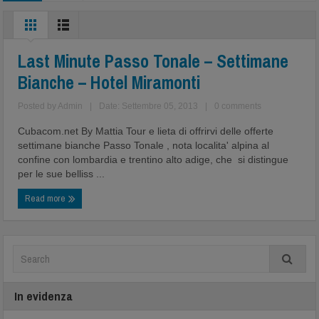
Last Minute Passo Tonale – Settimane
Bianche – Hotel Miramonti
Posted by
Admin
|
Date: Settembre 05, 2013
|
0 comments
Cubacom.net By Mattia Tour e lieta di offrirvi delle offerte
settimane bianche Passo Tonale , nota localita' alpina al
confine con lombardia e trentino alto adige, che si distingue
per le sue belliss ...
Read more
In evidenza