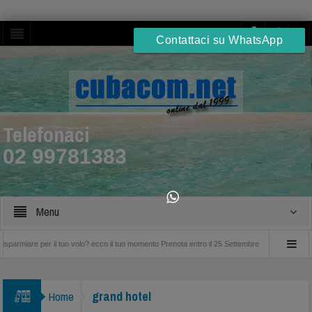
Contattaci su WhatsApp
Telefonaci
02 99781383
Menu
per il tuo volo? ecco il tuo momento Prenota entro il 25 Settembre
Bravo Club Viva M
grand hotel
Home