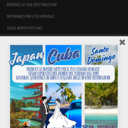
BRASILE LE SUE DESTINAZIONI
INFORMAZIONI UTILI BRASILE
SIGLE AEROPORTUALI
VOLI CUBA
VOLI CUBA
VOLI CUBA LAST MINUTE
VOLI DI LINEA CUBA
AFFITTO CASE A PLAYA DEL ESTE
ASSICURAZIONE E VISTO CUBA