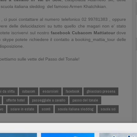
a scuola italiana sleddog del famoso Armen Khatchikian.
, ci puoi contattare al numero telefonico 02 99781383 , oppure
re delle delucidazioni su tutto quello che magari non e’ stato
tete iscrivervi sul nostro
facebook Cubacom Mattiatour
dove
Su skype potete richiedere il contatto a booking_mattia_tour delle
disposizione.
pettiamo sulle vette del Passo del Tonale!
i da slitta
cubacom
escursioni
facebook
ghiacciaio presena
offerte hotel
passeggiate a cavallo
passo del tonale
ivo
sciare in estate
sconti
scuola italiana sleddog
scuola sci