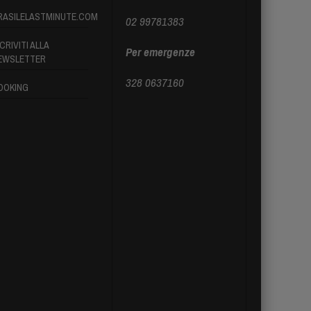
RASILELASTMINUTE.COM
02 99781383
CRIVITI ALLA
Per emergenze
EWSLETTER
328 0637160
OOKING