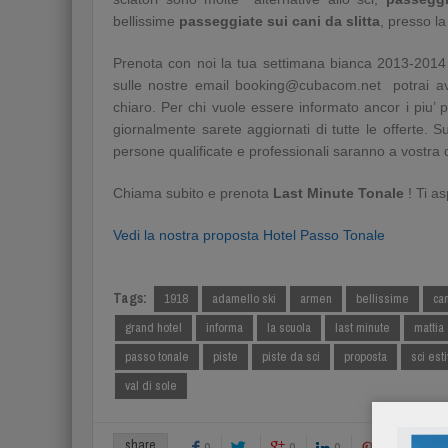
bellissime
passeggiate sui cani da slitta
, presso l
Prenota con noi la tua settimana bianca 2013-2014 
sulle nostre email booking@cubacom.net potrai ave
chiaro. Per chi vuole essere informato ancor i piu’ po
giornalmente sarete aggiornati di tutte le offerte. 
persone qualificate e professionali saranno a vostra 
Chiama subito e prenota
Last Minute Tonale
! Ti as
Vedi la nostra proposta Hotel Passo Tonale
Tags:
1918
adamello ski
armen
bellissime
can
grand hotel
informa
la scuola
last minute
mattia
passo tonale
piste
piste da sci
proposta
sci est
val di sole
share
0
0
0
0