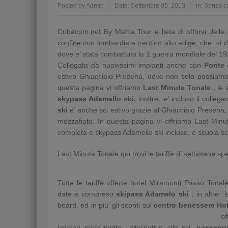
Posted by
Admin
Date:
Settembre 05, 2013
in:
Senza c
Cubacom.net By Mattia Tour e lieta di offrirvi delle
confine con lombardia e trentino alto adige, che si di
dove e’ stata combattuta la 1 guerra mondiale del 1
Collegata da nuovissimi impianti anche con
Ponte 
estivo Ghiacciaio Presena, dove non solo possiamo 
questa pagina vi offriamo
Last Minute Tonale
, le 
skypass Adamello ski,
inoltre e’ incluso il colle
ski
e’ anche sci estivo grazie al Ghiacciaio Presena
mozzafiato. In questa pagina vi offriamo Last Minu
completa e skypass Adamello ski incluso, e scuola s
Last Minute Tonale qui trovi le tariffe di settimane s
Tutte le tariffe offerte hotel Miramonti Passo Tona
date e compreso
skipass Adamelo ski
, in altre l
board, ed in piu’ gli sconti sul
centro benessere Hot
of
sciatori sono molte alternative allo sci,
passeggi