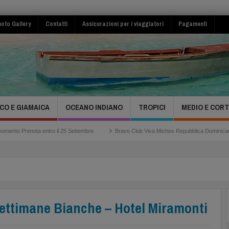
oto Gallery
Contatti
Assicurazioni per i viaggiatori
Pagamenti
CO E GIAMAICA
OCEANO INDIANO
TROPICI
MEDIO E COR
enota entro il 25 Settembre
Bravo Club Viva Miches Repubblica Dominicana
ettimane Bianche – Hotel Miramonti