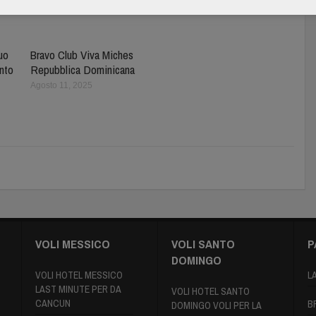
tuo
Bravo Club Viva Miches
nto
Repubblica Dominicana
Agosto 11, 2025
VOLI MESSICO
VOLI SANTO
P
DOMINGO
VOLI HOTEL MESSICO
L
LAST MINUTE PER DA
VOLI HOTEL SANTO
CANCUN
B
DOMINGO VOLI PER LA