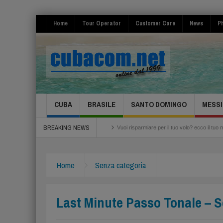
Home
Tour Operator
Customer Care
News
Ph
CUBA
BRASILE
SANTO DOMINGO
MESSI
BREAKING NEWS
e la Salsa 2026 Cuba Havana
Vuoi risparmiare per il tuo volo? ecco il tuo momento Pr
Home
Senza categoria
Last Minute Passo Tonale – S