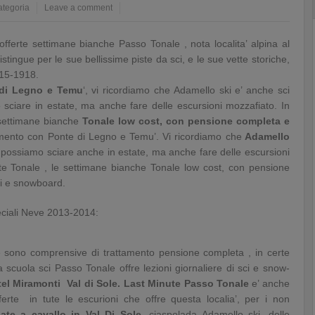
ategoria
Leave a comment
 offerte settimane bianche Passo Tonale , nota localita’ alpina al
stingue per le sue bellissime piste da sci, e le sue vette storiche,
915-1918.
di Legno e Temu
‘, vi ricordiamo che Adamello ski e’ anche sci
sciare in estate, ma anche fare delle escursioni mozzafiato. In
settimane bianche
Tonale low cost, con pensione completa e
gamento con Ponte di Legno e Temu’. Vi ricordiamo che
Adamello
, possiamo sciare anche in estate, ma anche fare delle escursioni
te Tonale , le settimane bianche Tonale low cost, con pensione
ci e snowboard.
peciali Neve 2013-2014:
le sono comprensive di trattamento pensione completa , in certe
a scuola sci Passo Tonale offre lezioni giornaliere di sci e snow-
el Miramonti Val di Sole.
Last Minute Passo Tonale
e’ anche
ferte in tute le escurioni che offre questa localia’, per i non
ate a cavallo in Val Di Sole
, ciaspolada Adamello ski, delle