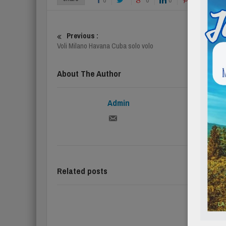
Previous :
Voli Milano Havana Cuba solo volo
About The Author
Admin
Related posts