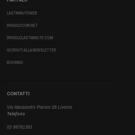
LASTMINUTEWEB
BRASILECOM.NET
BRASILELASTMINUTE.COM
ISCRIVITI ALLA NEWSLETTER
BOOKING
CONTATTI
Via Alessandro Pieroni 26 Livorno
Telefono
02 99781383