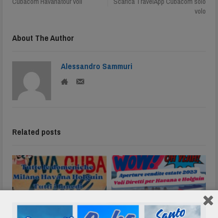
Cubacom Havanatour voli
Scarica TravelApp Cubacom solo
volo
About The Author
Alessandro Sammuri
Related posts