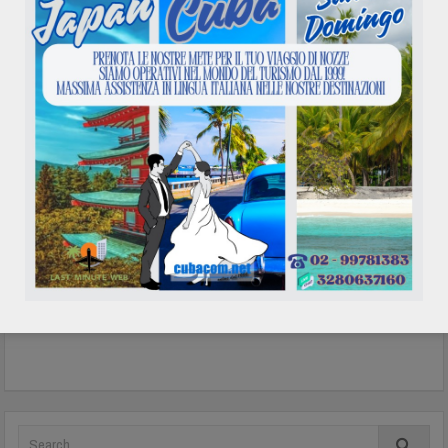
Prenota ora Estate 2024 voli
Eccoli i voli Cuba estate 2023
Neos Cuba Havana Holguin
neos air
Dicembre 06, 2023
Gennaio 26, 2023
Voli Interni Cuba Havana
Varadero Cayo Largo
Dicembre 02, 2022