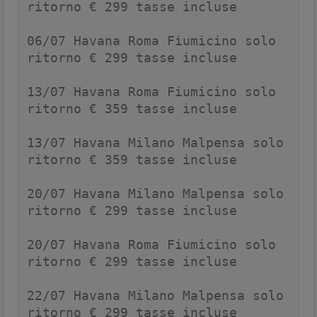
ritorno € 299 tasse incluse

06/07 Havana Roma Fiumicino solo 
ritorno € 299 tasse incluse

13/07 Havana Roma Fiumicino solo 
ritorno € 359 tasse incluse

13/07 Havana Milano Malpensa solo 
ritorno € 359 tasse incluse

20/07 Havana Milano Malpensa solo 
ritorno € 299 tasse incluse

20/07 Havana Roma Fiumicino solo 
ritorno € 299 tasse incluse

22/07 Havana Milano Malpensa solo 
ritorno € 299 tasse incluse
