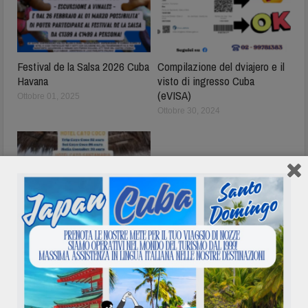
Festival de la Salsa 2026 Cuba
Compilazione del dviajero e il
Havana
visto di ingresso Cuba
(eVISA)
Ottobre 01, 2025
Ottobre 30, 2024
Hotel Cayo Coco – Hotel
Cayo Santa Maria – Hotel
Cayo Guillermo
Ottobre 08, 2024