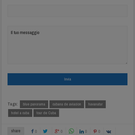
Tags:
blue panorama
cubana de aviacion
havanatur
hotel a cuba
tour de Cuba
share
0
0
0
0