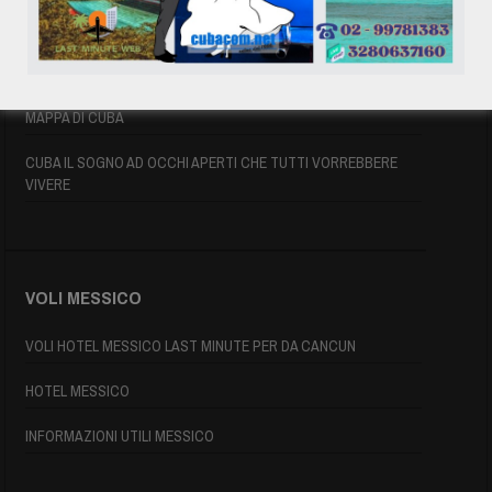
ASSICURAZIONE E VISTO CUBA
INFORMAZIONI UTILI
MAPPA DI CUBA
CUBA IL SOGNO AD OCCHI APERTI CHE TUTTI VORREBBERE
VIVERE
VOLI MESSICO
VOLI HOTEL MESSICO LAST MINUTE PER DA CANCUN
HOTEL MESSICO
INFORMAZIONI UTILI MESSICO