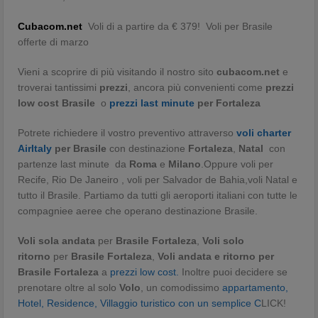
Cubacom.net
Voli di a partire da € 379! Voli per Brasile
offerte di marzo
Vieni a scoprire di più visitando il nostro sito
cubacom.net
e
troverai tantissimi
prezzi
, ancora più convenienti come
prezzi
low cost Brasile
o
prezzi last minute
per Fortaleza
Potrete richiedere il vostro preventivo attraverso
voli charter
AirItaly
per Brasile
con destinazione
Fortaleza
,
Natal
con
partenze last minute da
Roma
e
Milano
.Oppure voli per
Recife, Rio De Janeiro , voli per Salvador de Bahia,voli Natal e
tutto il Brasile. Partiamo da tutti gli aeroporti italiani con tutte le
compagniee aeree che operano destinazione Brasile.
Voli
sola andata
per
Brasile Fortaleza
,
Voli solo
ritorno
per
Brasile Fortaleza
,
Voli andata e ritorno per
Brasile Fortaleza
a
prezzi low cost.
Inoltre puoi decidere se
prenotare oltre al solo
Volo
, un comodissimo
appartamento,
Hotel, Residence, Villaggio turistico con un semplice C
LICK!