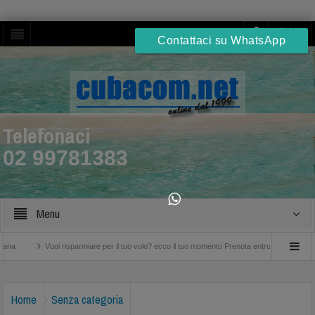
Contattaci su WhatsApp
Telefonaci
02 99781383
Menu
Vuoi risparmiare per il tuo volo? ecco il tuo momento Prenota entro il 25 Settembre
Home
Senza categoria