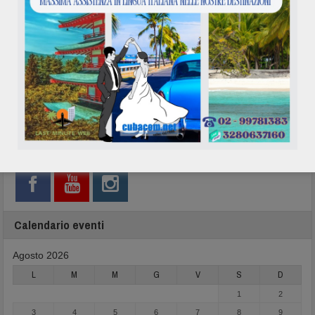
Network
Calendario eventi
Agosto 2026
L
M
M
G
V
S
D
1
2
3
4
5
6
7
8
9