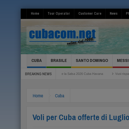
Home
Tour Operator
Customer Care
News
Ph
CUBA
BRASILE
SANTO DOMINGO
MESSI
BREAKING NEWS
umicino
Festival de la Salsa 2026 Cuba Havana
Vuoi risparmiare per il tuo v
Home
Cuba
Voli per Cuba offerte di Lugl