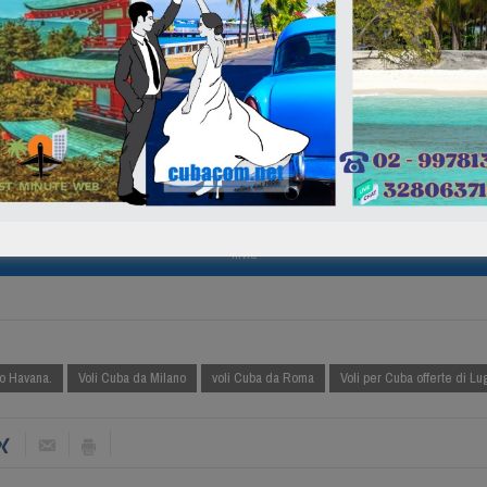
lo Havana.
Voli Cuba da Milano
voli Cuba da Roma
Voli per Cuba offerte di L