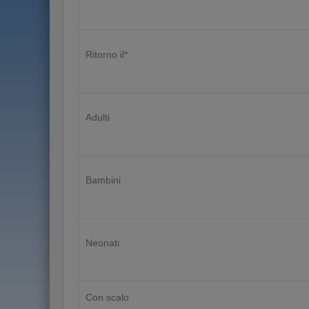
Ritorno il*
Adulti
Bambini
Neonati
Con scalo