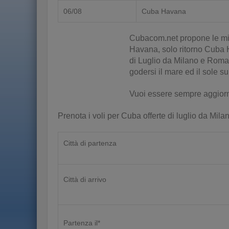
06/08
Cuba Havana
Cubacom.net propone le mig
Havana, solo ritorno Cuba 
di Luglio da Milano e Roma.
godersi il mare ed il sole s
Vuoi essere sempre aggiorna
Prenota i voli per Cuba offerte di luglio da Mila
Città di partenza
Città di arrivo
Partenza il*