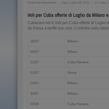
Posted by
Alessandro
Date:
Luglio 08, 2015
in:
Cuba
,
V
Voli per Cuba offerte di Luglio da Milano
Cubacom.net è Voli per Cuba offerte di Luglio 
da Roma a tariffe low cost. Controlla nella tabel
18/07
Milano
20/07
Milano
22/07
Cuba Havana
22/07
Roma
23/07
Milano
30/07
Milano
03/08
Cuba Havana