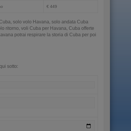
no
€ 449
 Cuba, solo volo Havana, solo andata Cuba
o ritorno, voli Cuba per Havana, Cuba offerte
vana potrai respirare la storia di Cuba per poi
qui sotto: