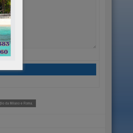
uglio da Milano e Roma.