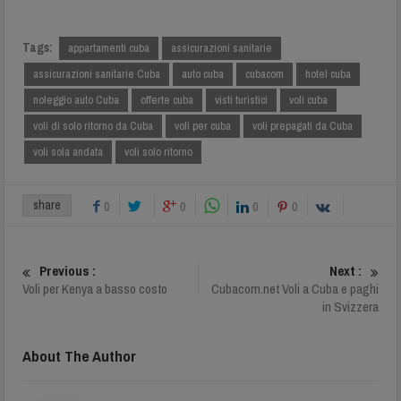
Tags:
appartamenti cuba
assicurazioni sanitarie
assicurazioni sanitarie Cuba
auto cuba
cubacom
hotel cuba
noleggio auto Cuba
offerte cuba
visti turistici
voli cuba
voli di solo ritorno da Cuba
voli per cuba
voli prepagati da Cuba
voli sola andata
voli solo ritorno
share
0
0
0
0
Previous :
Next :
Voli per Kenya a basso costo
Cubacom.net Voli a Cuba e paghi
in Svizzera
About The Author