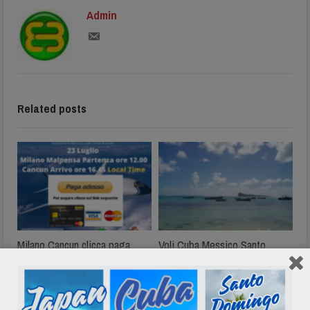
Admin
Related posts
Milano Cancun clicca paga
Voli Cuba Messico Santo
adesso
Domingo Giamaica 2019
Luglio 03, 2020
Dicembre 31, 2018