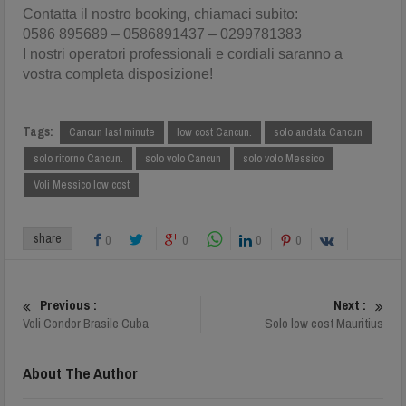
Contatta il nostro booking, chiamaci subito:
0586 895689 – 0586891437 – 0299781383
I nostri operatori professionali e cordiali saranno a
vostra completa disposizione!
Tags:
Cancun last minute
low cost Cancun.
solo andata Cancun
solo ritorno Cancun.
solo volo Cancun
solo volo Messico
Voli Messico low cost
share
0
0
0
0
Previous :
Next :
Voli Condor Brasile Cuba
Solo low cost Mauritius
About The Author