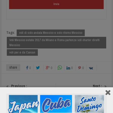
Tags:
voli di solo andata Messico e solo ritorno Messico
Voli Messico estate 2017 da Milano e Roma partenze voli charter diretti
Messico
voli per e da Cancun
share
0
0
0
0
Previous :
Next :
Tour Cuba auto epoca casa
Mi Fa Volare Cubacom.net
particular
About The Author