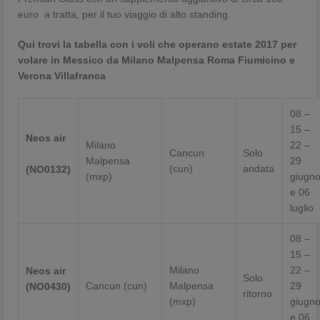
euro a tratta, per il tuo viaggio di alto standing.
Qui trovi la tabella con i voli che operano estate 2017 per
volare in Messico da Milano Malpensa Roma Fiumicino e
Verona Villafranca
08 –
15 –
Neos air
Milano
22 –
Cancun
Solo
Malpensa
29
(cun)
andata
(NO0132)
(mxp)
giugn
e 06
luglio
08 –
15 –
Milano
22 –
Neos air
Solo
Cancun (cun)
Malpensa
29
(NO0430)
ritorno
(mxp)
giugn
e 06