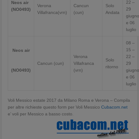
22 –
Neos air
Verona
Cancun
Solo
29
(NO0493)
Villafranca(vrn)
(cun)
Andata
giugn
e 06
luglio
08 –
15 –
Neos air
Verona
22 –
Solo
Cancun (cun)
Villafranca
29
ritorno
(NO0493)
(vrn)
giugn
e 06
luglio
Voli Messico estate 2017 da Milano Roma e Verona – Compila
per altre richieste questo form per Voli Messico
Cubacom.net
e’ voli per Messico a basso costo.