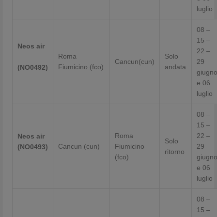
luglio
08 –
15 –
Neos air
22 –
Roma
Solo
Cancun(cun)
29
Fiumicino (fco)
andata
(NO0492)
giugn
e 06
luglio
08 –
15 –
Roma
22 –
Neos air
Solo
Cancun (cun)
Fiumicino
29
(NO0493)
ritorno
(fco)
giugn
e 06
luglio
08 –
15 –