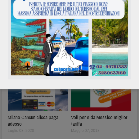
Alessandro Sammuri
Related posts
Milano Cancun clicca paga
Voli per e da Messico miglior
adesso
tariffa
Luglio 03, 2020
Maggio 07, 2018