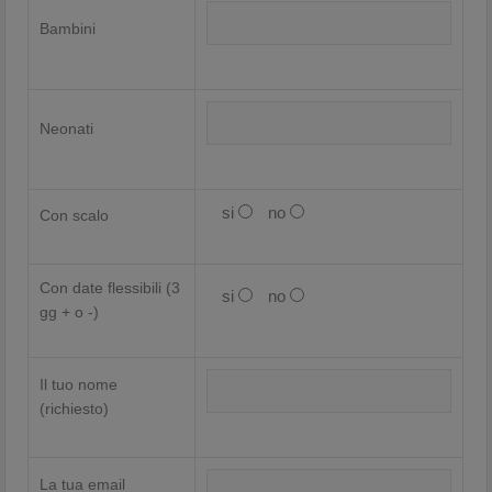
Bambini
Neonati
si
no
Con scalo
Con date flessibili (3
si
no
gg + o -)
Il tuo nome
(richiesto)
La tua email