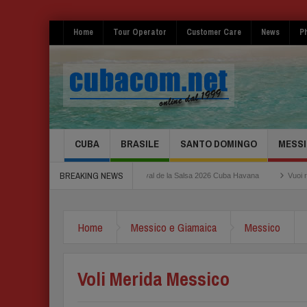
Home
Tour Operator
Customer Care
News
Ph
CUBA
BRASILE
SANTO DOMINGO
MESSI
BREAKING NEWS
ma Fiumicino
Festival de la Salsa 2026 Cuba Havana
Vuoi risparmiare per il
a a novembre super tariffe!
Home
Messico e Giamaica
Messico
Voli Merida Messico