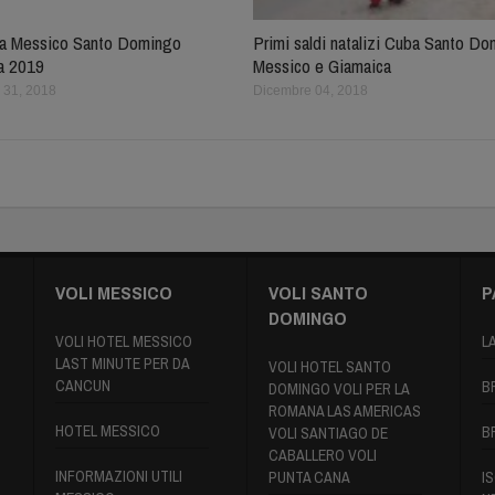
ba Messico Santo Domingo
Primi saldi natalizi Cuba Santo D
a 2019
Messico e Giamaica
 31, 2018
Dicembre 04, 2018
VOLI MESSICO
VOLI SANTO
P
DOMINGO
VOLI HOTEL MESSICO
L
LAST MINUTE PER DA
VOLI HOTEL SANTO
CANCUN
B
DOMINGO VOLI PER LA
ROMANA LAS AMERICAS
HOTEL MESSICO
B
VOLI SANTIAGO DE
CABALLERO VOLI
INFORMAZIONI UTILI
PUNTA CANA
IS