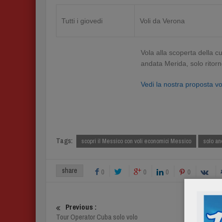
Tutti i giovedi
Voli da Verona
Vola alla scoperta della c
andata Merida, solo ritor
Vedi la nostra proposta v
Tags:
scopri il Messico con voli economici Messico
solo an
share
0
0
0
0
Previous :
Tour Operator Cuba solo volo