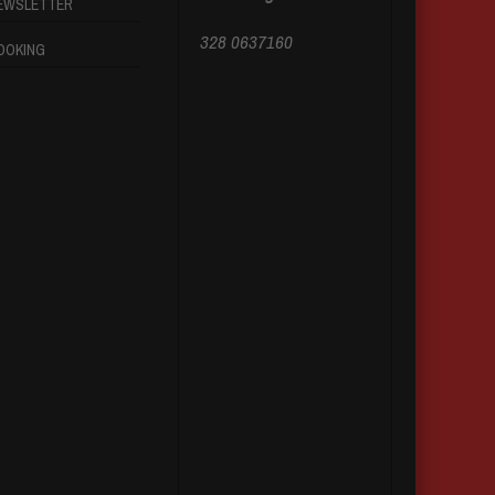
EWSLETTER
328 0637160
OOKING