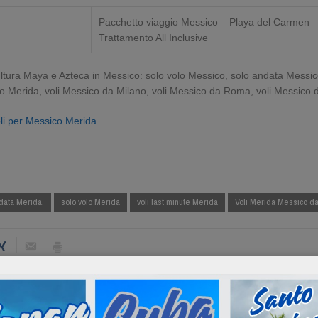
Pacchetto viaggio Messico – Playa del Carmen – 9
Trattamento All Inclusive
ultura Maya e Azteca in Messico: solo volo Messico, solo andata Messico
no Merida, voli Messico da Milano, voli Messico da Roma, voli Messico 
oli per Messico Merida
data Merida.
solo volo Merida
voli last minute Merida
Voli Merida Messico da t