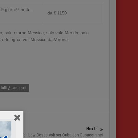
 giorni/7 notti –
da € 1150
, solo ritorno Messico, solo volo Merida, solo
da Bologna, voli Messico da Verona.
utti gli aeroporti
Next :
Offerte Voli Low Cost e Voli per Cuba con Cubacom.net