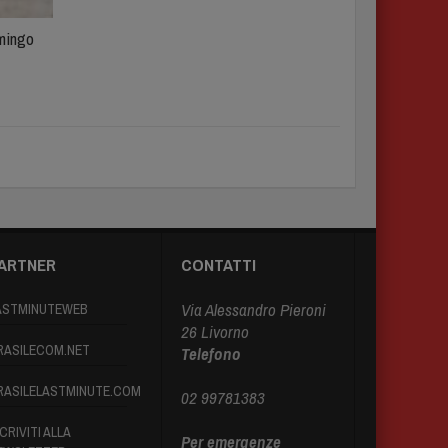
omingo
ARTNER
CONTATTI
Via Alessandro Pieroni
ASTMINUTEWEB
26 Livorno
RASILECOM.NET
Telefono
RASILELASTMINUTE.COM
02 99781383
CRIVITI ALLA
Per emergenze