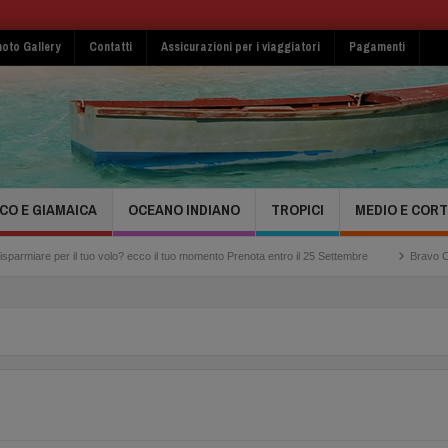
oto Gallery
Contatti
Assicurazioni per i viaggiatori
Pagamenti
CO E GIAMAICA
OCEANO INDIANO
TROPICI
MEDIO E COR
 tuo volo? ecco il tuo momento Prenota entro il 25 Settembre
Bravo Club Viva Miches