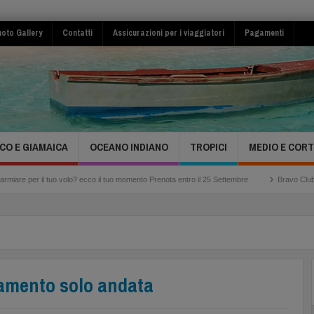
oto Gallery
Contatti
Assicurazioni per i viaggiatori
Pagamenti
CO E GIAMAICA
OCEANO INDIANO
TROPICI
MEDIO E COR
o volo? ecco il tuo momento Prenota entro il 25 Settembre
Bravo Club Viva Miches Re
olamento solo andata