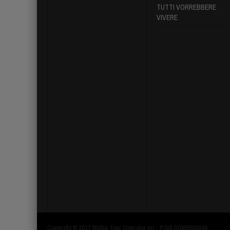
TUTTI VORREBBERE
VIVERE
Copyright © 2017 Mattia Tour Operator srl - P.IVA 01666500499