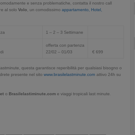
e comodamente e senza problematiche, contatta il nostro call
re al solo
Volo
, un comodissimo
appartamento, Hotel,
eza
1 – 2 – 3 Settimane
offerta con partenza
rdi
22/02 – 01/03
€ 699
lelastminute, questa garantisce reperibilità per qualsiasi bisogno o
drete presente nel sito
www.brasilelastminute.com
attivo 24h su
et
o
Brasilelastiminute.com
e viaggi tropicali last minute.