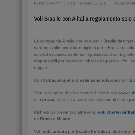
Posted by
Admin
Date:
Febbraio 13, 2013
in:
Senza cat
Voli Brasile con Alitalia regolamento solo
La compagnia Alitalia che vola per il Brasile destina
sarà possibile acquistare biglietti aerei Brasile di sol
solo ed esclusivamente se in possesso di un biglietto
responsabili per mancato imbarco da parte di chi , no
origine.
Con
Cubacom.net
e
Brasilelasminute.com
Voli di 
Vieni a scoprire di più visitando il nostro sito
www.cub
altri
prezzi
, e prezzi ancora più convenienti come
pr
Richiedi un preventivo attraverso
voli charter AirItal
da
Roma
e
Milano
.
Voli
sola andata
per
Brasile Fortaleza
,
Voli solo r