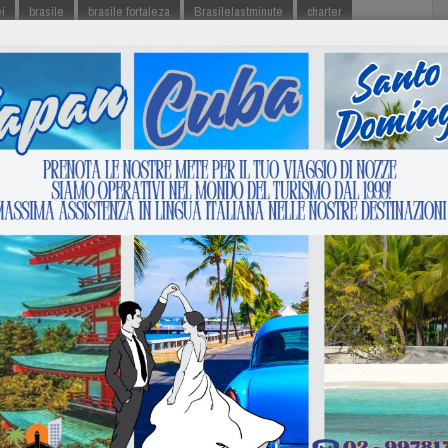
ei
brasile
brasile fortaleza
Brasilelastminute
charter
ute
maceio
mattia
milano
Natal
partenza
roma
brasile
voli charter
voli solo ritorno
Volo
Next :
Scoprire Cuba con cubacom.net