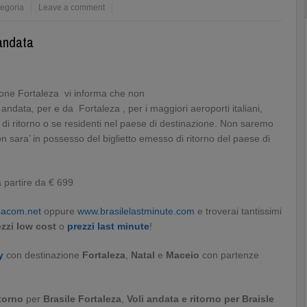
egoria
Leave a comment
 andata
zione Fortaleza vi informa che non
a andata, per e da Fortaleza , per i maggiori aeroporti italiani,
 di ritorno o se residenti nel paese di destinazione. Non saremo
n sara’ in possesso del biglietto emesso di ritorno del paese di
a partire da € 699
acom.net
oppure
www.brasilelastminute.com
e troverai tantissimi
ezzi low cost
o
prezzi last minute
!
y
con destinazione
Fortaleza
,
Natal
e
Maceio
con partenze
itorno
per
Brasile Fortaleza
,
Voli andata e ritorno per Braisle