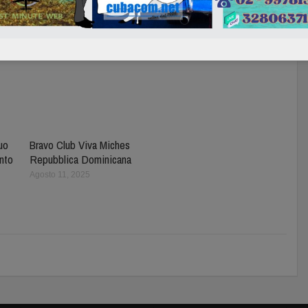
tuo
Bravo Club Viva Miches
nto
Repubblica Dominicana
Agosto 11, 2025