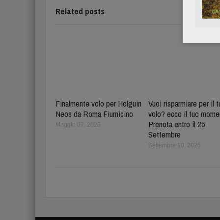
Related posts
Finalmente volo per Holguin
Vuoi risparmiare per il 
Neos da Roma Fiumicino
volo? ecco il tuo mome
Prenota entro il 25
Maggio 07, 2026
Settembre
Settembre 10, 2025