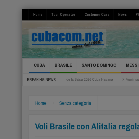
Home
Tour Operator
Customer Care
News
Ph
CUBA
BRASILE
SANTO DOMINGO
MESSI
BREAKING NEWS
 Fiumicino
Festival de la Salsa 2026 Cuba Havana
Vuoi risparmiare per il tu
Home
Senza categoria
Voli Brasile con Alitalia reg