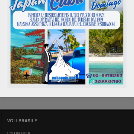
Calendario eventi
Agosto 2026
L
M
M
G
V
S
D
1
2
3
4
5
6
7
8
9
10
11
12
13
14
15
16
17
18
19
20
21
22
23
24
25
26
27
28
29
30
31
« Mag
VOLI BRASILE
VOLI BRASILE