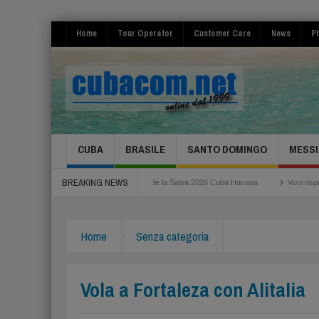
Home
Tour Operator
Customer Care
News
Ph
CUBA
BRASILE
SANTO DOMINGO
MESSI
BREAKING NEWS
 Fiumicino
Festival de la Salsa 2026 Cuba Havana
Vuoi risparmiare per il tu
a novembre super tariffe!
Home
Senza categoria
Vola a Fortaleza con Alitalia