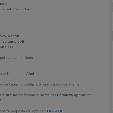
inate
– che
dei voli interni che
ova, Napoli
n saranno voli
ortaleza.
gni vostra intenzione
 di linea, come Alitalia.
ie capaci di soddisfare ogni bisogno del cliente.
data e ritorno da Milano o Roma per Fortaleza oppure da
?
 nostra proposta voli oppure
CLICCA QUI.