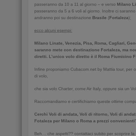
passeranno da 10 a 11 al giorno – e verso
Milano L
passeranno da 5 a 6 voli al giorno. Inoltre ci saranno 
andranno poi su destinazione
Brasile
(
Fortaleza
);
ecco alcuni esempi:
Milano Linate, Venezia, Pisa, Roma, Cagliari, Gen
saranno mete con destinazione Fortaleza, ma no
diretti. L’unico volo diretto è il Roma Fiumicino F
Infine proponiamo Cubacom.net by Mattia tour, per o
di volo,
che sia volo Charter, come Air Italy, oppure sia un Volo
Raccomandiamo e certifichiamo queste ottime compagn
Cerchi Voli di andata, Voli di ritorno, Voli di an
Fotaleza per Milano o Roma a prezzi convenienti
Beh… che aspetti?? contattaci subito per scoprire la