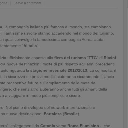
goria
Leave a comment
ia
, la compagnia italiana più famosa al mondo, sta cambiando
i! Tantissime risvolte stanno accadendo nel mondo del turismo,
a i quali coinvolge la famosissima compagnia Aerea citata
dentemente “
Alitalia
“.
izia ufficialmente esposta alla
fiera del turismo
“
TTG
” di
Rimini
ia nuove destinazioni, molte di più rispetto agli anni precedenti
uanto riguarda la
stagione
invernale
2012/2013
. La comodità, il
t, la sicurezza e i prezzi modici aiuteranno sicuramente il lancio
ste prospettive future sull’ampliamento delle mete da
ngere, che senz’altro aiuteranno anche tutti gli amanti della
a a viaggiare in modo più semplice e sicuro.
re: Nel piano di sviluppo del network internazionale e
na nuova destinazione:
Fortaleza
(
Brasile
).
ra’ i collegamenti da
Catania
verso
Roma Fiumicino
– che