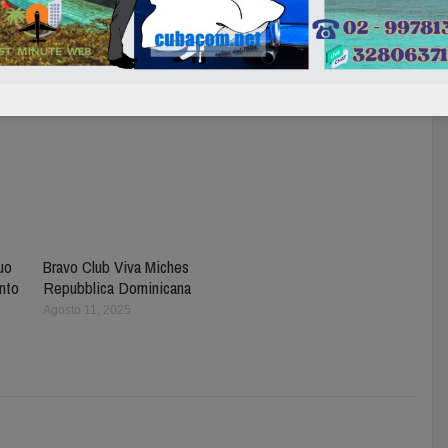
tuo
Bravo Club Viva Miches
nto
Repubblica Dominicana
Agosto 11, 2025