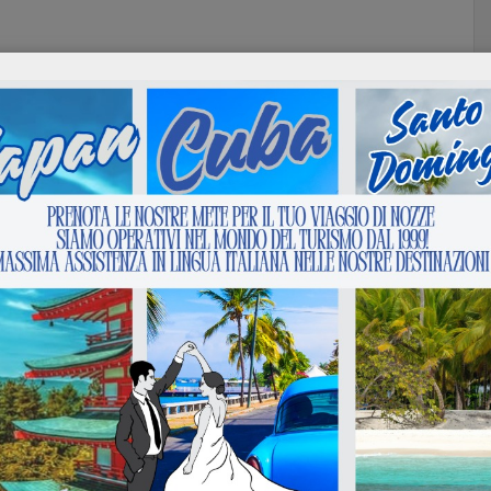
compagnia aerea
compagnia italiana
cuba
fortaleza
brasile
Next :
Blue Panorama concordato preventivo ma continuiamo a volare