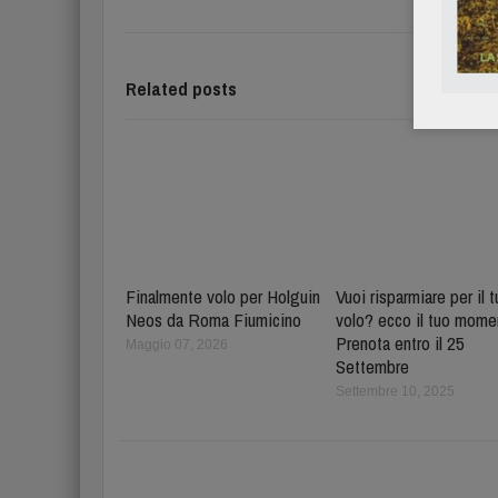
Related posts
Finalmente volo per Holguin
Vuoi risparmiare per il 
Neos da Roma Fiumicino
volo? ecco il tuo mome
Prenota entro il 25
Maggio 07, 2026
Settembre
Settembre 10, 2025