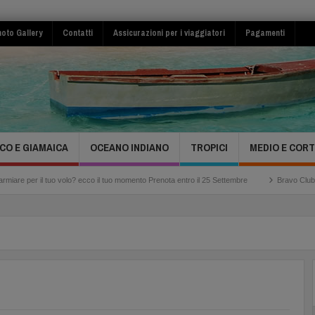
oto Gallery
Contatti
Assicurazioni per i viaggiatori
Pagamenti
CO E GIAMAICA
OCEANO INDIANO
TROPICI
MEDIO E COR
o volo? ecco il tuo momento Prenota entro il 25 Settembre
Bravo Club Viva Miches Re