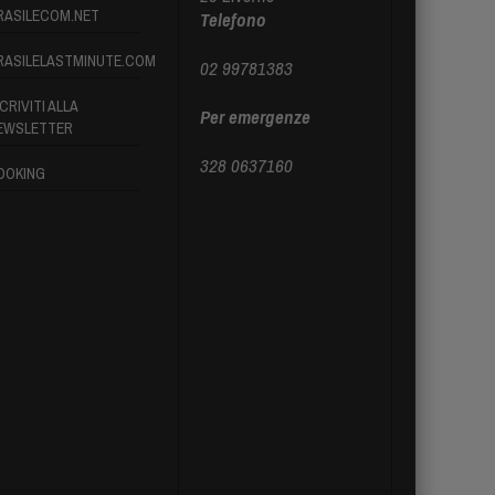
RASILECOM.NET
Telefono
RASILELASTMINUTE.COM
02 99781383
CRIVITI ALLA
Per emergenze
EWSLETTER
328 0637160
OOKING