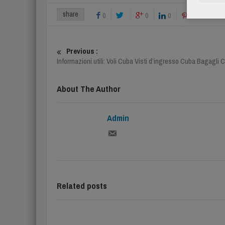
share
0
0
0
0
Previous :
Informazioni utili: Voli Cuba Visti d’ingresso Cuba Bagagli 
About The Author
Admin
Related posts