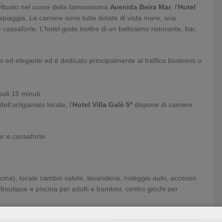
S
i
tuato nel cuore della famosissima
Avenida Beira Mar
, l’
Hotel
 spiaggia. Le camere sono tutte dotate di vista mare, aria
e cassaforte. L’hotel gode inoltre di un bellissimo ristorante, bar,
ato ed elegante ed è dedicato principalmente al traffico business o
 soli 15 minuti
ll’artigianato locale, l’
Hotel Villa Galè 5*
dispone di camere
ar e cassaforte.
piscina), locale cambio valute, lavanderia, noleggio auto, accesso
 boutique e piscina per adulti e bambini, centro giochi per
famiglie o coppie con bambini e per tutti quelli che desiderano