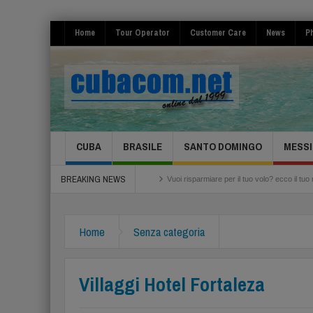
Home
Tour Operator
Customer Care
News
Ph
CUBA
BRASILE
SANTO DOMINGO
MESSI
BREAKING NEWS
la Salsa 2026 Cuba Havana
Vuoi risparmiare per il tuo volo? ecco il tuo momento Pren
Home
Senza categoria
Villaggi Hotel Fortaleza