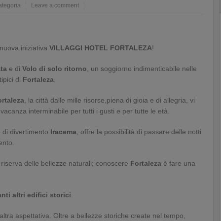
ategoria
Leave a comment
nuova iniziativa
VILLAGGI HOTEL FORTALEZA
!
ata
e di
Volo di solo ritorno
, un soggiorno indimenticabile nelle
tipici di
Fortaleza
.
rtaleza
, la città dalle mille risorse,piena di gioia e di allegria, vi
acanza interminabile per tutti i gusti e per tutte le età.
go di divertimento
Iracema
, offre la possibilità di passare delle notti
ento.
 riserva delle bellezze naturali; conoscere
Fortaleza
è fare una
ti altri edifici storici
.
altra aspettativa. Oltre a bellezze storiche create nel tempo,