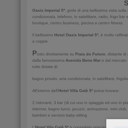
Oasis Imperial 5*
, gode di una bellissima vista sulla
condizionata, telefono, tv satelittare, radio, frigo bar 
boutique, centro business, piscina e centro fitness.
Il bellissimo
Hotel Oasis Imperial 5*
, è molto raffin
a coppie.
P
osto direttamente su
Praia do Futuro
, distante di
dalla famosissima
Avenida Beira Mar
e dal mercato de
tutte dotate di:
bagno privato, aria condizionata, tv satellitare, frigob
All’interno dell’
Hotel Villa Galè 5*
potrai trovare:
2 ristoranti, 3 bar (di cui uno in spiaggia ed uno in 
internet, bagno turco, jacuzzi, animazione, mini club,
bambini e servizio baby-sitting.
L’
Hotel Vila Galè 5*
è consigliato principalmente per 