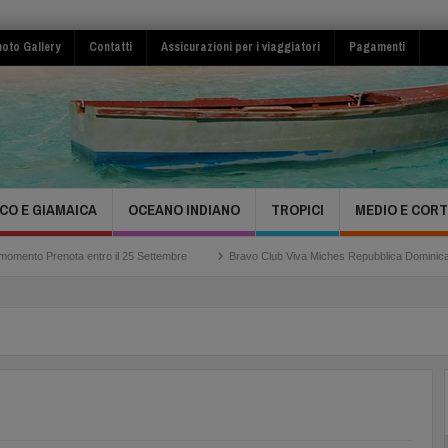
oto Gallery
Contatti
Assicurazioni per i viaggiatori
Pagamenti
CO E GIAMAICA
OCEANO INDIANO
TROPICI
MEDIO E COR
ota entro il 25 Settembre
Bravo Club Viva Miches Repubblica Dominicana
Ad