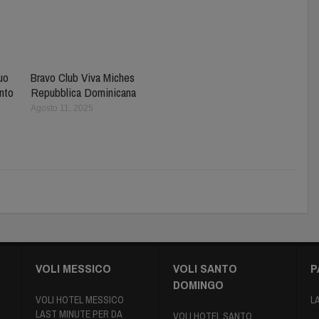
tuo
Bravo Club Viva Miches
nto
Repubblica Dominicana
Agosto 11, 2025
VOLI MESSICO
VOLI SANTO
P
DOMINGO
VOLI HOTEL MESSICO
L
LAST MINUTE PER DA
VOLI HOTEL SANTO