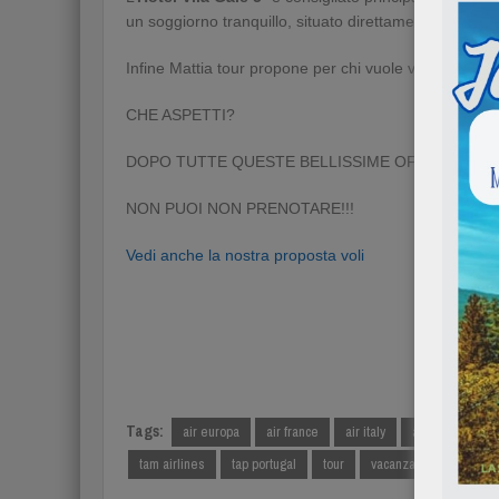
un soggiorno tranquillo, situato direttamente sul mare
Infine Mattia tour propone per chi vuole viaggiare a
CHE ASPETTI?
DOPO TUTTE QUESTE BELLISSIME OFFERTE
NON PUOI NON PRENOTARE!!!
Vedi anche la nostra proposta voli
Tags:
air europa
air france
air italy
alitalia
bras
tam airlines
tap portugal
tour
vacanza
villaggi ho