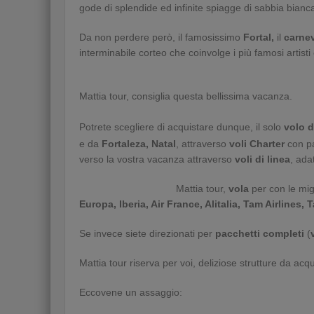
gode di splendide ed infinite spiagge di sabbia bian
Da non perdere però, il famosissimo
Fortal,
il
carne
interminabile corteo che coinvolge i più famosi artisti 
Mattia tour, consiglia questa bellissima vacanza.
Potrete scegliere di acquistare dunque, il solo
volo d
e da
Fortaleza, Natal
, attraverso
voli Charter
con p
verso la vostra vacanza attraverso
voli di linea
, ada
Mattia tour,
vola
per con le mig
Europa, Iberia, Air France, Alitalia, Tam Airlines, 
Se invece siete direzionati per
pacchetti completi
(
Mattia tour riserva per voi, deliziose strutture da acq
Eccovene un assaggio: