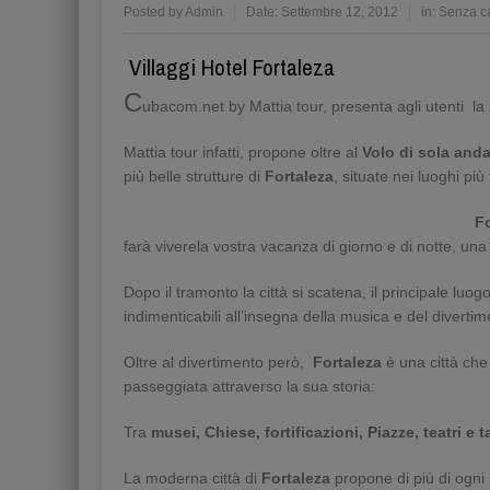
Posted by
Admin
Date:
Settembre 12, 2012
in:
Senza c
Villaggi Hotel Fortaleza
C
ubacom.net by Mattia tour, presenta agli utenti la 
Mattia tour infatti, propone oltre al
Volo di sola and
più belle strutture di
Fortaleza
, situate nei luoghi più 
Fo
farà viverela vostra vacanza di giorno e di notte, una v
Dopo il tramonto la città si scatena, il principale luo
indimenticabili all’insegna della musica e del divertim
Oltre al divertimento però,
Fortaleza
è una città che
passeggiata attraverso la sua storia:
Tra
musei, Chiese, fortificazioni, Piazze, teatri e tan
La moderna città di
Fortaleza
propone di più di ogni 