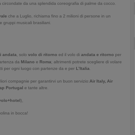
ca circondate da una splendida coreografia di palme da cocco.
vale
che a Luglio, richiama fino a 2 milioni di persone in un
e gruppi musicali brasiliani.
i andata
,
solo
volo di ritorno
ed il volo di
andata e ritorno
per
artenza da
Milano
e
Roma
; altrimenti potrete scegliere di volare
tti per ogni luogo con partenze da e per
L’Italia
.
liori compagnie per garantirvi un buon servizio:
Air Italy, Air
Tap Portugal
e tante altre.
volo+hotel
),
uolina in bocca!