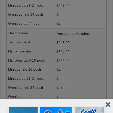
$361,00
$386,00
$480,00
Aeropuerto Varadero
$246,00
$324,00
$365,00
$408,00
$509,00
$543,00
$680,00
Varadero