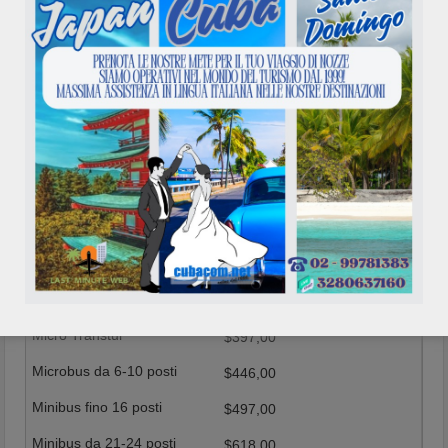
$277,00
$365,00
$410,00
$457,00
$570,00
$607,00
$761,00
Playa Girón
$302,00
$397,00
$446,00
$497,00
$618,00