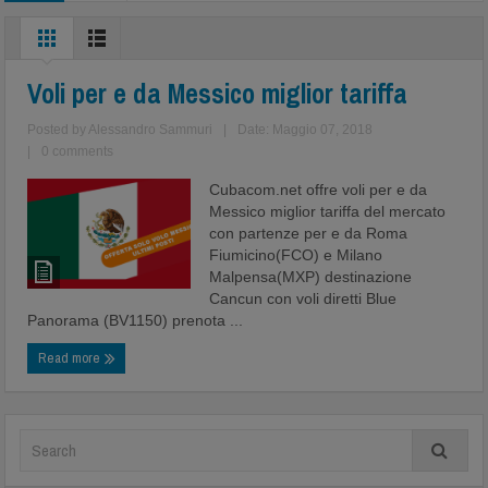
Voli per e da Messico miglior tariffa
Posted by
Alessandro Sammuri
|
Date: Maggio 07, 2018
|
0 comments
Cubacom.net offre voli per e da
Messico miglior tariffa del mercato
con partenze per e da Roma
Fiumicino(FCO) e Milano
Malpensa(MXP) destinazione
Cancun con voli diretti Blue
Panorama (BV1150) prenota ...
Read more