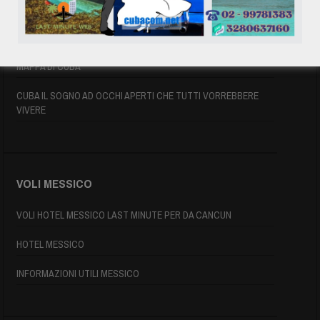
ASSICURAZIONE E VISTO CUBA
INFORMAZIONI UTILI
MAPPA DI CUBA
CUBA IL SOGNO AD OCCHI APERTI CHE TUTTI VORREBBERE
VIVERE
VOLI MESSICO
VOLI HOTEL MESSICO LAST MINUTE PER DA CANCUN
HOTEL MESSICO
INFORMAZIONI UTILI MESSICO