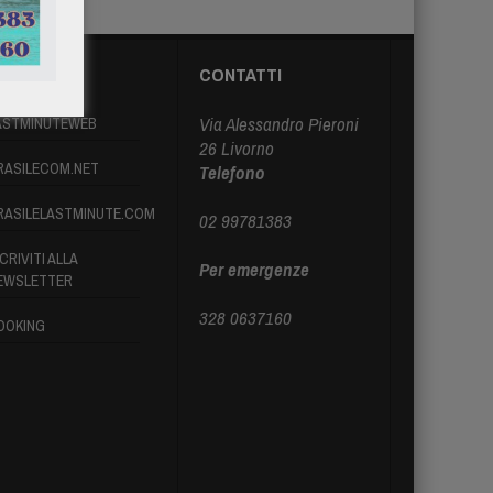
ARTNER
CONTATTI
Via Alessandro Pieroni
ASTMINUTEWEB
26 Livorno
RASILECOM.NET
Telefono
RASILELASTMINUTE.COM
02 99781383
CRIVITI ALLA
Per emergenze
EWSLETTER
328 0637160
OOKING