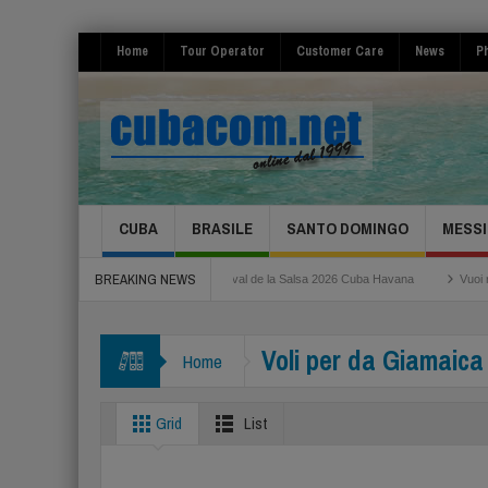
Home
Tour Operator
Customer Care
News
Ph
CUBA
BRASILE
SANTO DOMINGO
MESSI
BREAKING NEWS
Roma Fiumicino
Festival de la Salsa 2026 Cuba Havana
Vuoi risparmiare per i
Voli per da Giamaica
Home
Grid
List