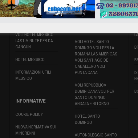
VOLI MESSICO
VOLI SANTO
P
DOMINGO
VOLI HOTEL MESSICO
L
LAST MINUTE PER DA
VOLI HOTEL SANTO
CANCUN
B
DOMINGO VOLI PER LA
ROMANA LAS AMERICAS
HOTEL MESSICO
B
VOLI SANTIAGO DE
CABALLERO VOLI
INFORMAZIONI UTILI
PUNTA CANA
IS
MESSICO
N
VOLI REPUBBLICA
DOMINICANA VOLI PER
B
SANTO DOMINGO
INFORMATIVE
ANDATA E RITORNO
COOKIE POLICY
HOTEL SANTO
DOMINGO
NUOVA NORMATIVA SUI
MINORENNI
AUTONOLEGGIO SANTO