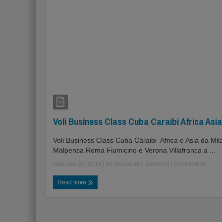
Voli Business Class Cuba Caraibi Africa Asia
Voli Business Class Cuba Caraibi Africa e Asia da Mil
Malpensa Roma Fiumicino e Verona Villafranca a ...
Gennaio 28, 2019
| by
Alessandro Sammuri
|
0 comments
Read more