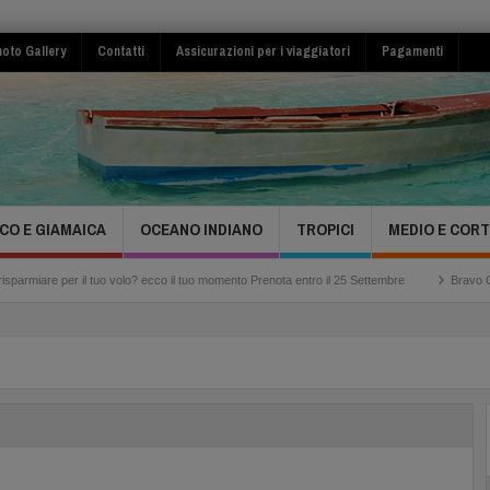
oto Gallery
Contatti
Assicurazioni per i viaggiatori
Pagamenti
CO E GIAMAICA
OCEANO INDIANO
TROPICI
MEDIO E COR
l tuo volo? ecco il tuo momento Prenota entro il 25 Settembre
Bravo Club Viva Miche