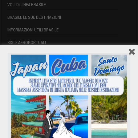
VOLI DI LINEA BRASILE
BRASILE LE SUE DESTINAZIONI
INFORMAZIONI UTILI BRASILE
SIGLE AEROPORTUALI
VOLI CUBA
VOLI CUBA
VOLI CUBA LAST MINUTE
VOLI DI LINEA CUBA
AFFITTO CASE A PLAYA DEL ESTE