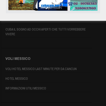
ASSICURAZIONE E VISTO CUBA
INFORMAZIONI UTILI
MAPPA DI CUBA
CUBA IL SOGNO AD OCCHI APERTI CHE TUTTI VORREBBERE
VIVERE
VOLI MESSICO
VOLI HOTEL MESSICO LAST MINUTE PER DA CANCUN
HOTEL MESSICO
INFORMAZIONI UTILI MESSICO